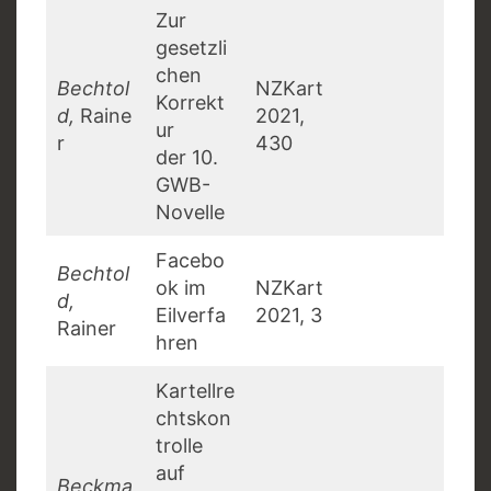
Zur
gesetzli
chen
Bechtol
NZKart
Korrekt
d,
Raine
2021,
ur
r
430
der 10.
GWB-
Novelle
Facebo
Bechtol
ok im
NZKart
d,
Eilverfa
2021, 3
Rainer
hren
Kartellre
chtskon
trolle
auf
Beckma