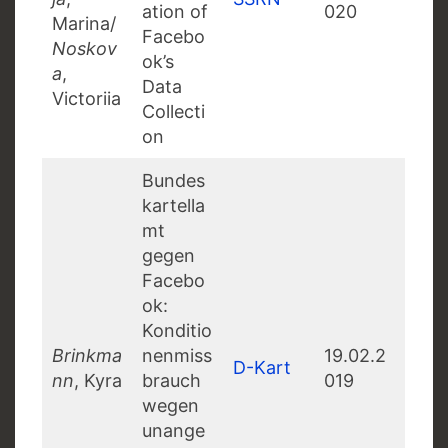
ation of
020
Marina/
Facebo
Noskov
ok’s
a
,
Data
Victoriia
Collecti
on
Bundes
kartella
mt
gegen
Facebo
ok:
Konditio
Brinkma
nenmiss
19.02.2
D-Kart
nn
, Kyra
brauch
019
wegen
unange