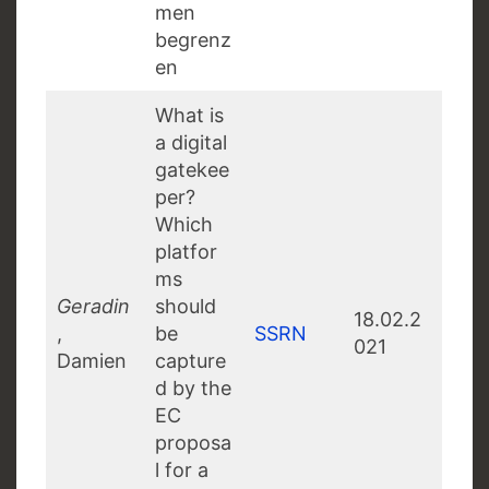
men
begrenz
en
What is
a digital
gatekee
per?
Which
platfor
ms
Geradin
should
18.02.2
,
be
SSRN
021
Damien
capture
d by the
EC
proposa
l for a