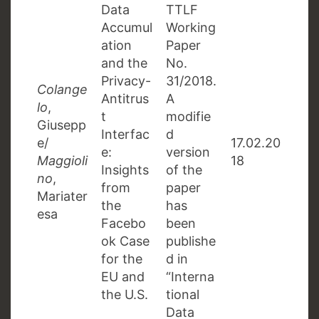
Data
TTLF
Accumul
Working
ation
Paper
and the
No.
Privacy-
31/2018.
Colange
Antitrus
A
lo
,
t
modifie
Giusepp
Interfac
d
e/
17.02.20
e:
version
Maggioli
18
Insights
of the
no
,
from
paper
Mariater
the
has
esa
Facebo
been
ok Case
publishe
for the
d in
EU and
“Interna
the U.S.
tional
Data