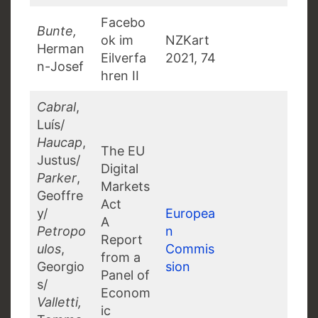
Facebo
Bunte,
ok im
NZKart
Herman
Eilverfa
2021, 74
n-Josef
hren II
Cabral
,
Luís/
Haucap
,
The EU
Justus/
Digital
Parker
,
Markets
Geoffre
Act
y/
Europea
A
Petropo
n
Report
ulos
,
Commis
from a
Georgio
sion
Panel of
s/
Econom
Valletti,
ic