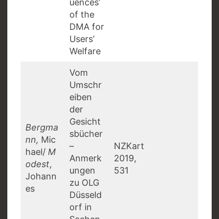
uences’
of the
DMA for
Users’
Welfare
Vom
Umschr
eiben
der
Gesicht
Bergma
sbücher
nn,
Mic
–
NZKart
hael/
M
Anmerk
2019,
odest
,
ungen
531
Johann
zu OLG
es
Düsseld
orf in