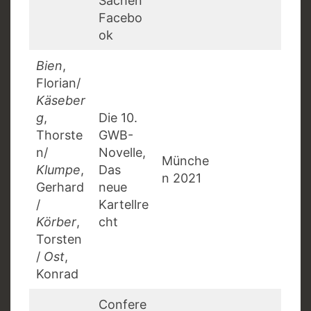
Sachen
Facebo
ok
Bien
,
Florian/
Käseber
g
,
Die 10.
Thorste
GWB-
n/
Novelle,
Münche
Klumpe
,
Das
n 2021
Gerhard
neue
/
Kartellre
Körber
,
cht
Torsten
/
Ost
,
Konrad
Confere