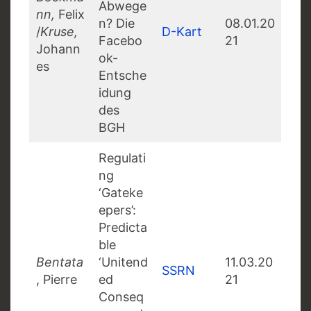
Abwege
nn,
Felix
n? Die
08.01.20
/
Kruse,
D-Kart
Facebo
21
Johann
ok-
es
Entsche
idung
des
BGH
Regulati
ng
‘Gateke
epers’:
Predicta
ble
Bentata
‘Unitend
11.03.20
SSRN
, Pierre
ed
21
Conseq