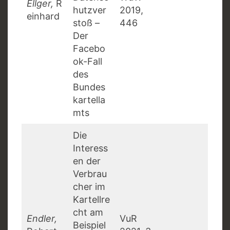
Ellger,
R
hutzver
2019,
einhard
stoß –
446
Der
Facebo
ok-Fall
des
Bundes
kartella
mts
Die
Interess
en der
Verbrau
cher im
Kartellre
cht am
Endler,
VuR
Beispiel