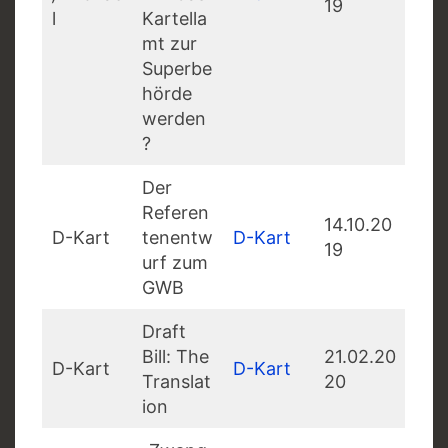
19
l
Kartella
mt zur
Superbe
hörde
werden
?
Der
Referen
14.10.20
D-Kart
tenentw
D-Kart
19
urf zum
GWB
Draft
Bill: The
21.02.20
D-Kart
D-Kart
Translat
20
ion