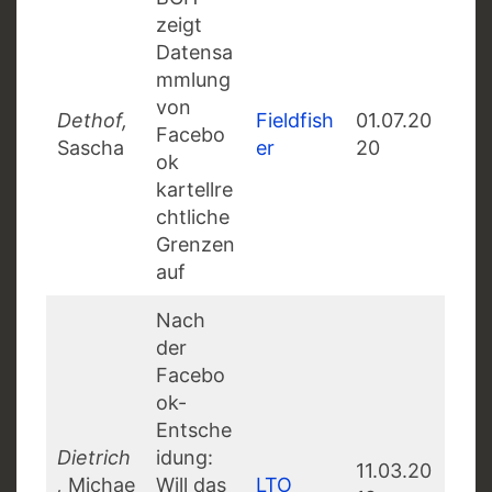
zeigt
Datensa
mmlung
von
Dethof,
Fieldfish
01.07.20
Facebo
Sascha
er
20
ok
kartellre
chtliche
Grenzen
auf
Nach
der
Facebo
ok-
Entsche
Dietrich
idung:
11.03.20
,
Michae
Will das
LTO