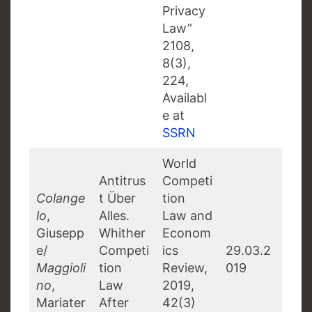
Privacy
Law”
2108,
8(3),
224,
Availabl
e at
SSRN
World
Antitrus
Competi
Colange
t Über
tion
lo
,
Alles.
Law and
Giusepp
Whither
Econom
e/
Competi
ics
29.03.2
Maggioli
tion
Review,
019
no
,
Law
2019,
Mariater
After
42(3)