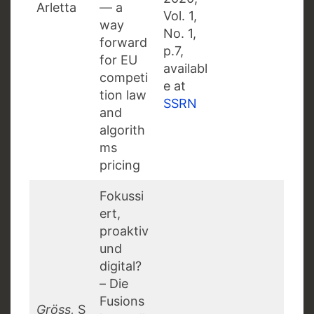
Arletta
— a
Vol. 1,
way
No. 1,
forward
p.7,
for EU
availabl
competi
e at
tion law
SSRN
and
algorith
ms
pricing
Fokussi
ert,
proaktiv
und
digital?
– Die
Fusions
Gröss,
S