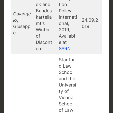
ok and
tion
Bundes
Policy
Colange
kartella
Internati
lo
,
24.09.2
mt’s
onal,
Giusepp
019
Winter
2019,
e
of
Availabl
Discont
e at
ent
SSRN
Stanfor
d Law
School
and the
Universi
ty of
Vienna
School
of Law