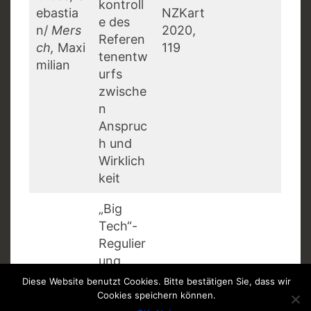
kontroll
ebastia
NZKart
e des
n/
Mers
2020,
Referen
ch,
Maxi
119
tenentw
milian
urfs
zwische
n
Anspruc
h und
Wirklich
keit
„Big
Tech“-
Regulier
ung
Grünwal
zwische
MMR
Diese Website benutzt Cookies. Bitte bestätigen Sie, dass wir
d
,
n GWB-
2020,
Cookies speichern können.