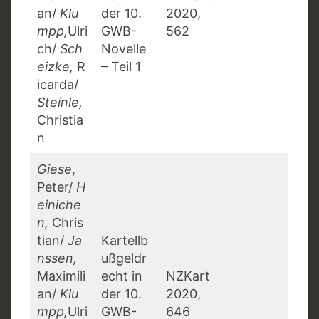
an/
Klu
der 10.
2020,
mpp,
Ulri
GWB-
562
ch/
Sch
Novelle
eizke,
R
– Teil 1
icarda/
Steinle,
Christia
n
Giese
,
Peter/
H
einiche
n,
Chris
tian/
Ja
Kartellb
nssen,
ußgeldr
Maximili
echt in
NZKart
an/
Klu
der 10.
2020,
mpp,
Ulri
GWB-
646