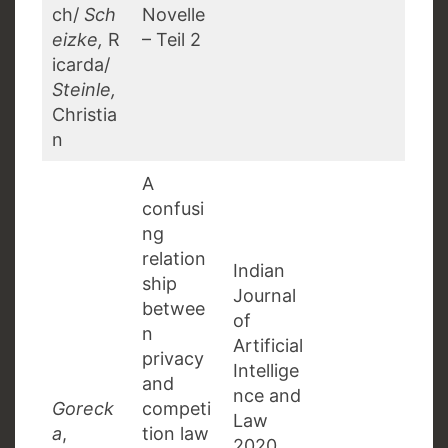
ch/
Sch
Novelle
eizke,
R
– Teil 2
icarda/
Steinle,
Christia
n
A
confusi
ng
relation
Indian
ship
Journal
betwee
of
n
Artificial
privacy
Intellige
and
nce and
Goreck
competi
Law
a
,
tion law
2020,