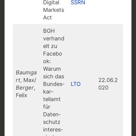
Digital
SSRN
Markets
Act
BGH
verhand
elt zu
Facebo
ok:
Warum
Baumga
sich das
rt
, Max/
22.06.2
Bun­des­
LTO
Berger
,
020
kar­
Felix
tellamt
für
Daten­
schutz
inter­es­