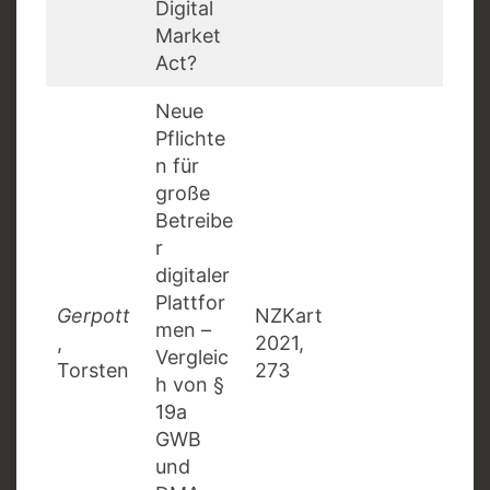
Digital
Market
Act?
Neue
Pflichte
n für
große
Betreibe
r
digitaler
Plattfor
Gerpott
NZKart
men –
,
2021,
Vergleic
Torsten
273
h von §
19a
GWB
und