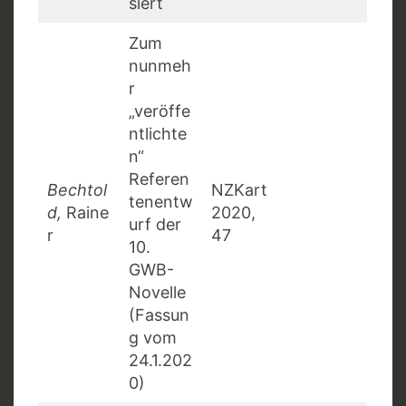
siert
Zum
nunmeh
r
„veröffe
ntlichte
n“
Referen
Bechtol
NZKart
tenentw
d,
Raine
2020,
urf der
r
47
10.
GWB-
Novelle
(Fassun
g vom
24.1.202
0)