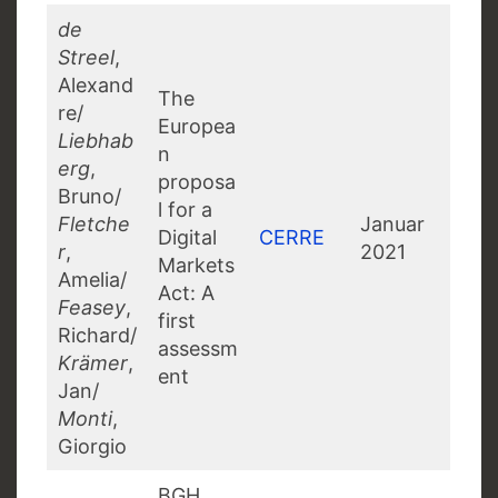
de
Streel
,
Alexand
The
re/
Europea
Liebhab
n
erg
,
proposa
Bruno/
l for a
Fletche
Januar
Digital
CERRE
r
,
2021
Markets
Amelia/
Act: A
Feasey
,
first
Richard/
assessm
Krämer
,
ent
Jan/
Monti
,
Giorgio
BGH