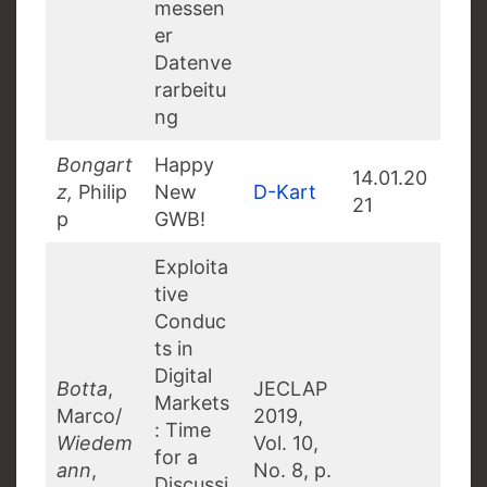
messen
er
Datenve
rarbeitu
ng
Bongart
Happy
14.01.20
z,
Philip
New
D-Kart
21
p
GWB!
Exploita
tive
Conduc
ts in
Digital
Botta
,
JECLAP
Markets
Marco/
2019,
: Time
Wiedem
Vol. 10,
for a
ann
,
No. 8, p.
Discussi