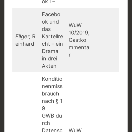
ok I –
Facebo
ok und
WuW
das
10/2019,
Ellger,
R
Kartellre
Gastko
einhard
cht – ein
mmenta
Drama
r
in drei
Akten
Konditio
nenmiss
brauch
nach § 1
9
GWB du
rch
Datensc
WuW