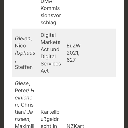
DMA-
Kommis
sionsvor
schlag
Digital
Gielen
,
Markets
Nico
EuZW
Act und
/
Uphues
2021,
Digital
,
627
Services
Steffen
Act
Giese
,
Peter/
H
einiche
n,
Chris
tian/
Ja
Kartellb
nssen,
ußgeldr
Maximili
echt in
NZKart