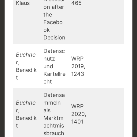
Klaus
465
on after
the
Facebo
ok
Decision
Datensc
Buchne
hutz
WRP
r
,
und
2019,
Benedik
Kartellre
1243
t
cht
Datensa
Buchne
mmeln
WRP
r
,
als
2020,
Benedik
Marktm
1401
t
achtmis
sbrauch