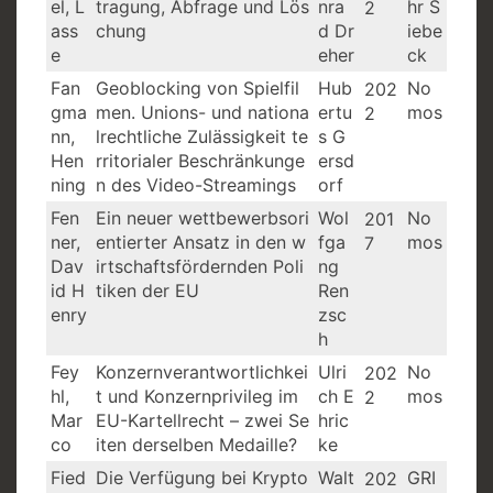
el, L
tragung, Abfrage und Lös
nra
hr S
2
ass
chung
d Dr
iebe
e
eher
ck
Fan
Geoblocking von Spielfil
Hub
No
202
gma
men. Unions- und nationa
ertu
mos
2
nn,
lrechtliche Zulässigkeit te
s G
Hen
rritorialer Beschränkunge
ersd
ning
n des Video-Streamings
orf
Fen
Ein neuer wettbewerbsori
Wol
No
201
ner,
entierter Ansatz in den w
fga
mos
7
Dav
irtschaftsfördernden Poli
ng
id H
tiken der EU
Ren
enry
zsc
h
Fey
Konzernverantwortlichkei
Ulri
No
202
hl,
t und Konzernprivileg im
ch E
mos
2
Mar
EU-Kartellrecht – zwei Se
hric
co
iten derselben Medaille?
ke
Fied
Die Verfügung bei Krypto
Walt
GRI
202