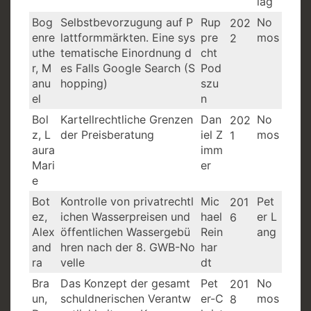
lag
Bog
Selbstbevorzugung auf P
Rup
No
202
enre
lattformmärkten. Eine sys
pre
mos
2
uthe
tematische Einordnung d
cht
r, M
es Falls Google Search (S
Pod
anu
hopping)
szu
el
n
Bol
Kartellrechtliche Grenzen
Dan
No
202
z, L
der Preisberatung
iel Z
mos
1
aura
imm
Mari
er
e
Bot
Kontrolle von privatrechtl
Mic
Pet
201
ez,
ichen Wasserpreisen und
hael
er L
6
Alex
öffentlichen Wassergebü
Rein
ang
and
hren nach der 8. GWB-No
har
ra
velle
dt
Bra
Das Konzept der gesamt
Pet
No
201
un,
schuldnerischen Verantw
er-C
mos
8