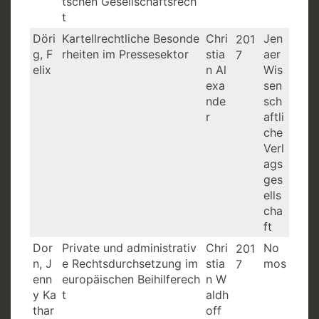
tschen Gesellschaftsrech
t
Döri
Kartellrechtliche Besonde
Chri
Jen
201
g, F
rheiten im Pressesektor
stia
aer
7
elix
n Al
Wis
exa
sen
nde
sch
r
aftli
che
Verl
ags
ges
ells
cha
ft
Dor
Private und administrativ
Chri
No
201
n, J
e Rechtsdurchsetzung im
stia
mos
7
enn
europäischen Beihilferech
n W
y Ka
t
aldh
thar
off