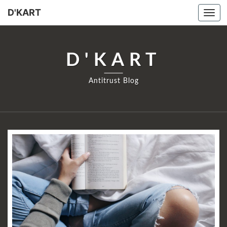
D'KART
Tog
navi
D'KART
Antitrust Blog