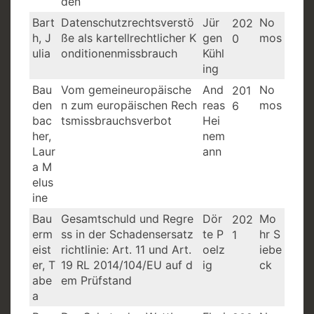
den
Bart
Datenschutzrechtsverstö
Jür
No
202
h, J
ße als kartellrechtlicher K
gen
mos
0
ulia
onditionenmissbrauch
Kühl
ing
Bau
Vom gemeineuropäische
And
No
201
den
n zum europäischen Rech
reas
mos
6
bac
tsmissbrauchsverbot
Hei
her,
nem
Laur
ann
a M
elus
ine
Bau
Gesamtschuld und Regre
Dör
Mo
202
erm
ss in der Schadensersatz
te P
hr S
1
eist
richtlinie: Art. 11 und Art.
oelz
iebe
er, T
19 RL 2014/104/EU auf d
ig
ck
abe
em Prüfstand
a