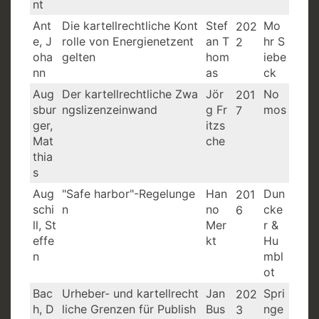
nt
Ant
Die kartellrechtliche Kont
Stef
Mo
202
e, J
rolle von Energienetzent
an T
hr S
2
oha
gelten
hom
iebe
nn
as
ck
Aug
Der kartellrechtliche Zwa
Jör
No
201
sbur
ngslizenzeinwand
g Fr
mos
7
ger,
itzs
Mat
che
thia
s
Aug
"Safe harbor"-Regelunge
Han
Dun
201
schi
n
no
cke
6
ll, St
Mer
r &
effe
kt
Hu
n
mbl
ot
Bac
Urheber- und kartellrecht
Jan
Spri
202
h, D
liche Grenzen für Publish
Bus
nge
3