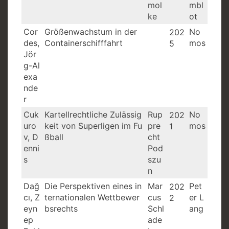
mol
mbl
ke
ot
Cor
Größenwachstum in der
No
202
des,
Containerschifffahrt
mos
5
Jör
g-Al
exa
nde
r
Cuk
Kartellrechtliche Zulässig
Rup
No
202
uro
keit von Superligen im Fu
pre
mos
1
v, D
ßball
cht
enni
Pod
s
szu
n
Dağ
Die Perspektiven eines in
Mar
Pet
202
cı, Z
ternationalen Wettbewer
cus
er L
2
eyn
bsrechts
Schl
ang
ep
ade