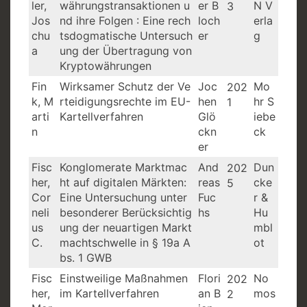
ler,
währungstransaktionen u
er B
N V
3
Jos
nd ihre Folgen : Eine rech
loch
erla
chu
tsdogmatische Untersuch
er
g
a
ung der Übertragung von
Kryptowährungen
Fin
Wirksamer Schutz der Ve
Joc
Mo
202
k, M
rteidigungsrechte im EU-
hen
hr S
1
arti
Kartellverfahren
Glö
iebe
n
ckn
ck
er
Fisc
Konglomerate Marktmac
And
Dun
202
her,
ht auf digitalen Märkten:
reas
cke
5
Cor
Eine Untersuchung unter
Fuc
r &
neli
besonderer Berücksichtig
hs
Hu
us
ung der neuartigen Markt
mbl
C.
machtschwelle in § 19a A
ot
bs. 1 GWB
Fisc
Einstweilige Maßnahmen
Flori
No
202
her,
im Kartellverfahren
an B
mos
2