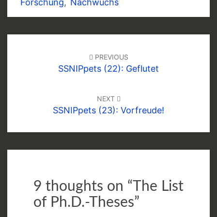
Forschung
,
Nachwuchs
Post
navigation
PREVIOUS
SSNIPpets (22): Geflutet
NEXT
SSNIPpets (23): Vorfreude!
9 thoughts on “
The List
of Ph.D.-Theses
”