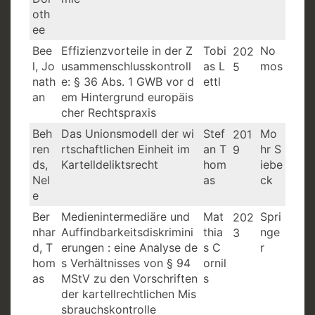
oth
ee
Bee
Effizienzvorteile in der Z
Tobi
No
202
l, Jo
usammenschlusskontroll
as L
mos
5
nath
e: § 36 Abs. 1 GWB vor d
ettl
an
em Hintergrund europäis
cher Rechtspraxis
Beh
Das Unionsmodell der wi
Stef
Mo
201
ren
rtschaftlichen Einheit im
an T
hr S
9
ds,
Kartelldeliktsrecht
hom
iebe
Nel
as
ck
e
Ber
Medienintermediäre und
Mat
Spri
202
nhar
Auffindbarkeitsdiskrimini
thia
nge
3
d, T
erungen : eine Analyse de
s C
r
hom
s Verhältnisses von § 94
ornil
as
MStV zu den Vorschriften
s
der kartellrechtlichen Mis
sbrauchskontrolle