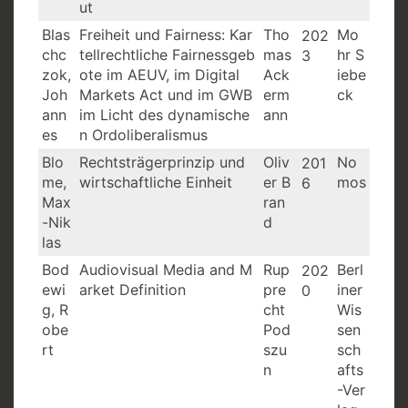
ut
Blas
Freiheit und Fairness: Kar
Tho
Mo
202
chc
tellrechtliche Fairnessgeb
mas
hr S
3
zok,
ote im AEUV, im Digital
Ack
iebe
Joh
Markets Act und im GWB
erm
ck
ann
im Licht des dynamische
ann
es
n Ordoliberalismus
Blo
Rechtsträgerprinzip und
Oliv
No
201
me,
wirtschaftliche Einheit
er B
mos
6
Max
ran
-Nik
d
las
Bod
Audiovisual Media and M
Rup
Berl
202
ewi
arket Definition
pre
iner
0
g, R
cht
Wis
obe
Pod
sen
rt
szu
sch
n
afts
-Ver