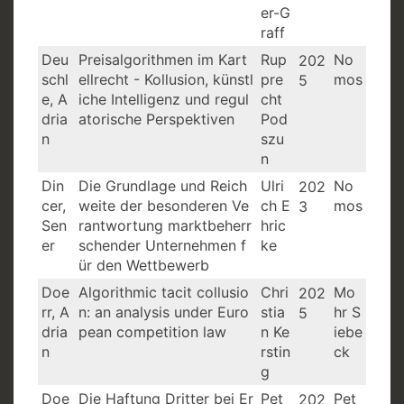
er-G
raff
Deu
Preisalgorithmen im Kart
Rup
No
202
schl
ellrecht - Kollusion, künstl
pre
mos
5
e, A
iche Intelligenz und regul
cht
dria
atorische Perspektiven
Pod
n
szu
n
Din
Die Grundlage und Reich
Ulri
No
202
cer,
weite der besonderen Ve
ch E
mos
3
Sen
rantwortung marktbeherr
hric
er
schender Unternehmen f
ke
ür den Wettbewerb
Doe
Algorithmic tacit collusio
Chri
Mo
202
rr, A
n: an analysis under Euro
stia
hr S
5
dria
pean competition law
n Ke
iebe
n
rstin
ck
g
Doe
Die Haftung Dritter bei Er
Pet
Pet
202