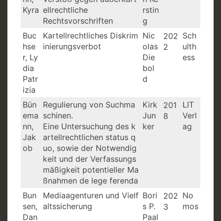
Kyra
ellrechtliche
rstin
Rechtsvorschriften
g
Buc
Kartellrechtliches Diskrim
Nic
Sch
202
hse
inierungsverbot
olas
ulth
2
r, Ly
Die
ess
dia
bol
Patr
d
izia
Bün
Regulierung von Suchma
Kirk
LIT
201
ema
schinen.
Jun
Verl
8
nn,
Eine Untersuchung des k
ker
ag
Jak
artellrechtlichen status q
ob
uo, sowie der Notwendig
keit und der Verfassungs
mäßigkeit potentieller Ma
ßnahmen de lege ferenda
Bun
Mediaagenturen und Vielf
Bori
No
202
sen,
altssicherung
s P.
mos
3
Dan
Paal