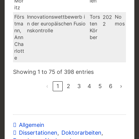
Mor
ien
itz
Förs
Innovationswettbewerb i
Tors
No
202
tma
n der europäischen Fusio
ten
mos
2
nn,
nskontrolle
Kör
Ann
ber
Cha
rlott
e
Showing 1 to 75 of 398 entries
‹
1
2
3
4
5
6
›
Allgemein
Dissertationen
,
Doktorarbeiten
,