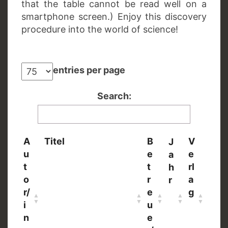
that the table cannot be read well on a
smartphone screen.) Enjoy this discovery
procedure into the world of science!
entries per page
Search:
A
Titel
B
V
J
u
e
e
a
t
t
rl
h
o
r
a
r
r/
e
g
i
u
n
e