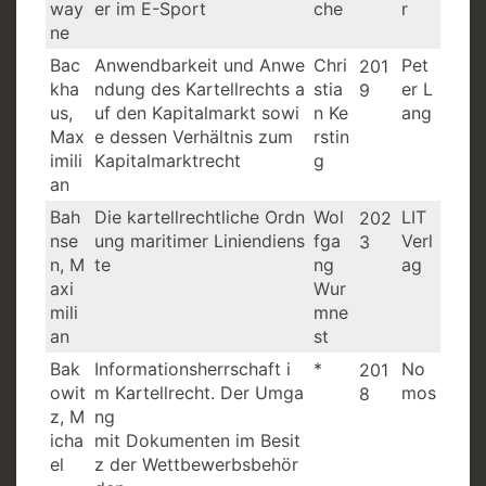
way
er im E-Sport
che
r
ne
Bac
Anwendbarkeit und Anwe
Chri
Pet
201
kha
ndung des Kartellrechts a
stia
er L
9
us,
uf den Kapitalmarkt sowi
n Ke
ang
Max
e dessen Verhältnis zum
rstin
imili
Kapitalmarktrecht
g
an
Bah
Die kartellrechtliche Ordn
Wol
LIT
202
nse
ung maritimer Liniendiens
fga
Verl
3
n, M
te
ng
ag
axi
Wur
mili
mne
an
st
Bak
Informationsherrschaft i
*
No
201
owit
m Kartellrecht. Der Umga
mos
8
z, M
ng
icha
mit Dokumenten im Besit
el
z der Wettbewerbsbehör