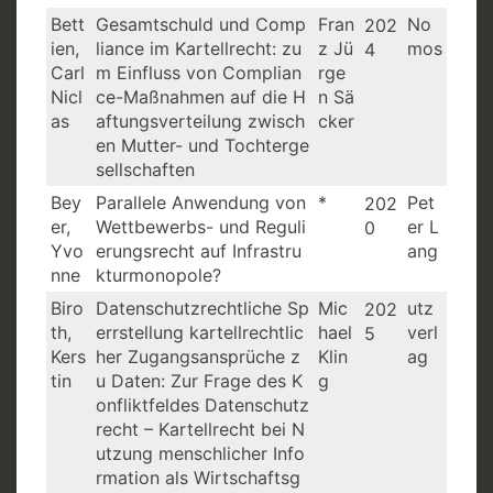
Bett
Gesamtschuld und Comp
Fran
No
202
ien,
liance im Kartellrecht: zu
z Jü
mos
4
Carl
m Einfluss von Complian
rge
Nicl
ce-Maßnahmen auf die H
n Sä
as
aftungsverteilung zwisch
cker
en Mutter- und Tochterge
sellschaften
Bey
Parallele Anwendung von
*
Pet
202
er,
Wettbewerbs- und Reguli
er L
0
Yvo
erungsrecht auf Infrastru
ang
nne
kturmonopole?
Biro
Datenschutzrechtliche Sp
Mic
utz
202
th,
errstellung kartellrechtlic
hael
verl
5
Kers
her Zugangsansprüche z
Klin
ag
tin
u Daten: Zur Frage des K
g
onfliktfeldes Datenschutz
recht – Kartellrecht bei N
utzung menschlicher Info
rmation als Wirtschaftsg