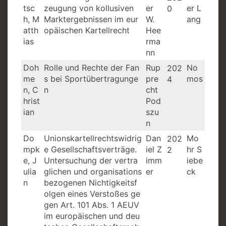
tsc
zeugung von kollusiven
er
er L
0
h, M
Marktergebnissen im eur
W.
ang
atth
opäischen Kartellrecht
Hee
ias
rma
nn
Doh
Rolle und Rechte der Fan
Rup
No
202
me
s bei Sportübertragunge
pre
mos
4
n, C
n
cht
hrist
Pod
ian
szu
n
Do
Unionskartellrechtswidrig
Dan
Mo
202
mpk
e Gesellschaftsverträge.
iel Z
hr S
2
e, J
Untersuchung der vertra
imm
iebe
ulia
glichen und organisations
er
ck
n
bezogenen Nichtigkeitsf
olgen eines Verstoßes ge
gen Art. 101 Abs. 1 AEUV
im europäischen und deu