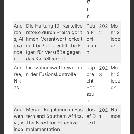
r/
i
n
A
Titel
B
J
V
And
Die Haftung für Kartellve
Petr
Mo
202
u
rea
rstöße durch Preisalgorit
e
a P
a
e
hr S
2
s, Al
hmen: Verantwortlichkeit
ohl
iebe
t
t
h
rl
exa
und bußgeldrechtliche Fo
man
ck
o
r
r
a
nde
lgen für Verstöße gegen
n
r/
e
g
r
das Kartellverbot
i
u
And
Innovationswettbewerb i
Rup
Mo
202
n
e
ree,
n der Fusionskontrolle
pre
hr S
3
r/
Nikl
cht
iebe
i
as
Pod
ck
n
szu
n
Ang
Merger Regulation in Eas
Jos
No
202
wen
tern and Southern Africa.
ef D
mos
1
yi, V
The Need for Effective I
rexl
ince
mplementation