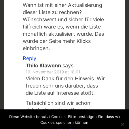
Wann ist mit einer Aktualisierung
dieser Liste zu rechnen?
Wünschswert und sicher für viele
hilfreich wäre es, wenn die Liste
monatlich aktualisiert würde. Das
würde der Seite mehr Klicks
einbringen.
Reply
Thilo Klawonn
says:
19. November 2019 at 18:01
Vielen Dank für den Hinweis. Wir
freuen sehr uns darüber, dass
die Liste auf Interesse stößt.
Tatsächlich sind wir schon
dabei, ein systematisches
Update vorzubereiten. Einzelne
Diese Website benutzt Cookies. Bitte bestätigen Sie, dass wir
Cookies speichern können.
Titel tragen wir immer wieder