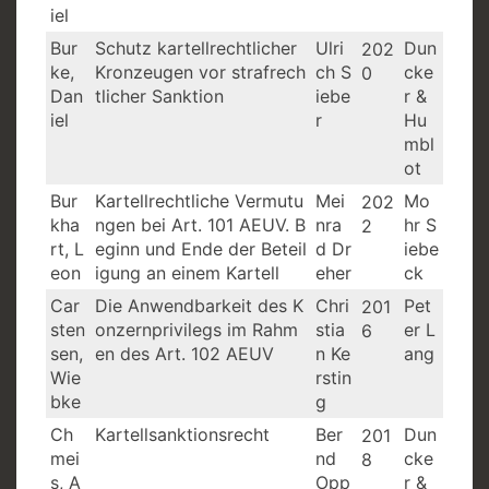
iel
Bur
Schutz kartellrechtlicher
Ulri
Dun
202
ke,
Kronzeugen vor strafrech
ch S
cke
0
Dan
tlicher Sanktion
iebe
r &
iel
r
Hu
mbl
ot
Bur
Kartellrechtliche Vermutu
Mei
Mo
202
kha
ngen bei Art. 101 AEUV. B
nra
hr S
2
rt, L
eginn und Ende der Beteil
d Dr
iebe
eon
igung an einem Kartell
eher
ck
Car
Die Anwendbarkeit des K
Chri
Pet
201
sten
onzernprivilegs im Rahm
stia
er L
6
sen,
en des Art. 102 AEUV
n Ke
ang
Wie
rstin
bke
g
Ch
Kartellsanktionsrecht
Ber
Dun
201
mei
nd
cke
8
s, A
Opp
r &