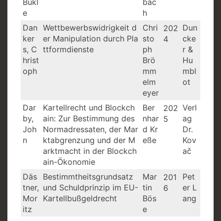
Bukl
bac
e
h
Dan
Wettbewerbswidrigkeit d
Chri
Dun
202
ker
er Manipulation durch Pla
sto
cke
4
s, C
ttformdienste
ph
r &
hrist
Brö
Hu
oph
mm
mbl
elm
ot
eyer
Dar
Kartellrecht und Blockch
Ber
Verl
202
by,
ain: Zur Bestimmung des
nhar
ag
5
Joh
Normadressaten, der Mar
d Kr
Dr.
n
ktabgrenzung und der M
eße
Kov
arktmacht in der Blockch
ač
ain-Ökonomie
Däs
Bestimmtheitsgrundsatz
Mar
Pet
201
tner,
und Schuldprinzip im EU-
tin
er L
6
Mor
Kartellbußgeldrecht
Bös
ang
itz
e