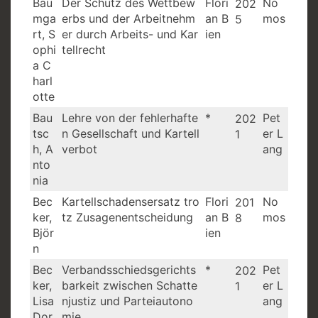
Bau
Der Schutz des Wettbew
Flori
No
202
mga
erbs und der Arbeitnehm
an B
mos
5
rt, S
er durch Arbeits- und Kar
ien
ophi
tellrecht
a C
harl
otte
Bau
Lehre von der fehlerhafte
*
Pet
202
tsc
n Gesellschaft und Kartell
er L
1
h, A
verbot
ang
nto
nia
Bec
Kartellschadensersatz tro
Flori
No
201
ker,
tz Zusagenentscheidung
an B
mos
8
Björ
ien
n
Bec
Verbandsschiedsgerichts
*
Pet
202
ker,
barkeit zwischen Schatte
er L
1
Lisa
njustiz und Parteiautono
ang
Dor
mie