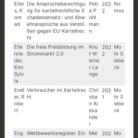
Eiler
Die Anspruchsberechtigu
Petr
No
202
s, K
ng für kartellrechtliche S
a P
mos
2
onr
chadensersatz- und Abw
ohl
ad
ehransprüche aus Verstö
man
ßen gegen EU-Kartellrec
n
ht
Elle
Die freie Preisbildung im
Knu
Mo
202
nrie
Strommarkt 2.0
t W
hr S
2
der,
erne
iebe
Kim
r La
ck
Sylv
nge
ia
Endl
Verbraucher im Kartellrec
Chri
Mo
202
er, R
ht
stia
hr S
1
obe
n Al
iebe
rt
exa
ck
nde
r
Eng
Wettbewerbsregister. Ein
Mei
Mo
202