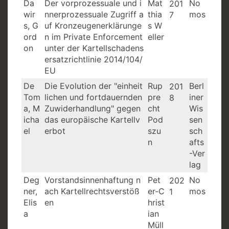
Da
Der vorprozessuale und i
Mat
No
201
wir
nnerprozessuale Zugriff a
thia
mos
7
s, G
uf Kronzeugenerklärunge
s W
ord
n im Private Enforcement
eller
on
unter der Kartellschadens
ersatzrichtlinie 2014/104/
EU
De
Die Evolution der "einheit
Rup
Berl
201
Tom
lichen und fortdauernden
pre
iner
8
a, M
Zuwiderhandlung" gegen
cht
Wis
icha
das europäische Kartellv
Pod
sen
el
erbot
szu
sch
n
afts
-Ver
lag
Deg
Vorstandsinnenhaftung n
Pet
No
202
ner,
ach Kartellrechtsverstöß
er-C
mos
1
Elis
en
hrist
a
ian
Müll