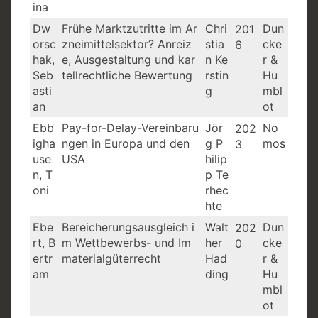
ina
Dw
Frühe Marktzutritte im Ar
Chri
Dun
201
orsc
zneimittelsektor? Anreiz
stia
cke
6
hak,
e, Ausgestaltung und kar
n Ke
r &
Seb
tellrechtliche Bewertung
rstin
Hu
asti
g
mbl
an
ot
Ebb
Pay-for-Delay-Vereinbaru
Jör
No
202
igha
ngen in Europa und den
g P
mos
3
use
USA
hilip
n, T
p Te
oni
rhec
hte
Ebe
Bereicherungsausgleich i
Walt
Dun
202
rt, B
m Wettbewerbs- und Im
her
cke
0
ertr
materialgüterrecht
Had
r &
am
ding
Hu
mbl
ot