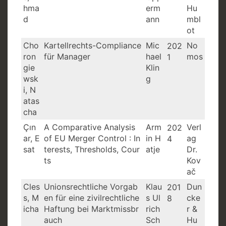
hma
erm
Hu
d
ann
mbl
ot
Cho
Kartellrechts-Compliance
Mic
No
202
ron
für Manager
hael
mos
1
gie
Klin
wsk
g
i, N
atas
cha
Çın
A Comparative Analysis
Arm
Verl
202
ar, E
of EU Merger Control : In
in H
ag
4
sat
terests, Thresholds, Cour
atje
Dr.
ts
Kov
ač
Cles
Unionsrechtliche Vorgab
Klau
Dun
201
s, M
en für eine zivilrechtliche
s Ul
cke
8
icha
Haftung bei Marktmissbr
rich
r &
auch
Sch
Hu