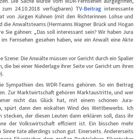
tzen. Die Sache wurde vom WDR-Fernsehen aufgegriffen,
 zum 24.10.2018 verfügbaren)
TV-Beitrag
interessante
t von Jürgen Kühnen (mit den Richterinnen Lohse und
 und die Anwaltsteams (Hermanns Wagner Brück und Hogan
öre Sie gähnen: „Das soll interessant sein? Wir haben Jura
ir im Fernsehen gesehen haben, wie ein Anwalt eine Akte
te Szene: Die Anwälte müssen vor Gericht durch ein Spalier
n, die bei einer Niederlage ihrer Seite vor Gericht um ihren
).
die Sympathien des WDR-Teams gehören. So ein Beitrag
en. Zur Marktwirtschaft gehören Marktaustritte, und wer
ehmer nicht das Glück hat, mit einem schönen Jura-
, spürt dann den eiskalten Wind des Wettbewerbs. Ich
 stecken, der diesen Leuten dann erklären soll, dass ihr
ne der Volkswirtschaft effizient ist. Ein bisschen mehr
Sinne täte allerdings schon gut. Einerseits. Andererseits
fgang Fikentscher, dem großen Rechtslehrer. Fikentscher