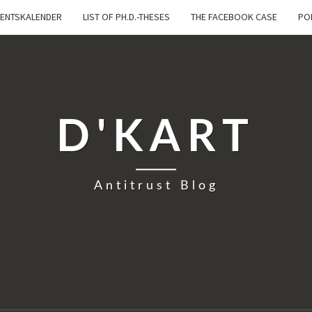
ENTSKALENDER
LIST OF PH.D.-THESES
THE FACEBOOK CASE
PO
D'KART
Antitrust Blog