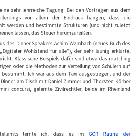
r eine sehr lehrreiche Tagung. Bei den Vorträgen aus dem
 allerdings vor allem der Eindruck hängen, dass die
hlt werden und bestimmte Strukturen (und nicht zuletzt
heinen lassen, das Steuer herumzureißen.
us des Dinner Speakers Achim Wambach (neues Buch des
gitaler Wohlstand für alle“), der sehr launig erklärte,
richt. Klassische Beispiels dafür sind etwa das matching
igen oder die Methoden zur Verteilung von Schülern auf
nz bestimmt. Ich war aus dem Taxi ausgestiegen, und der
em Dinner am Tisch mit Daniel Zimmer und Thorsten Körber
ni concursi, gelernte Zivilrechtler, beide im Rheinland
tellamts lernte ich, dass es im
GCR Rating der