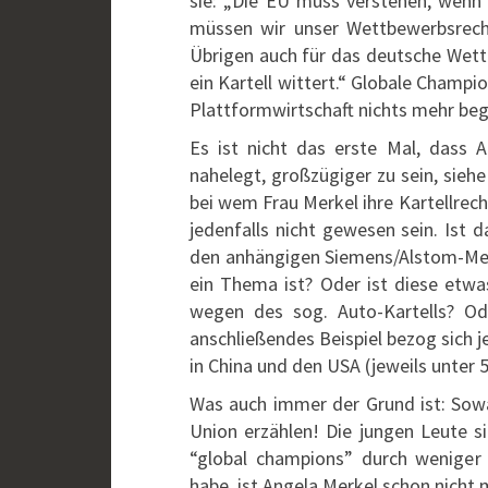
sie: „Die EU muss verstehen, wenn 
müssen wir unser Wettbewerbsrecht
Übrigen auch für das deutsche Wett
ein Kartell wittert.“ Globale Champio
Plattformwirtschaft nichts mehr be
Es ist nicht das erste Mal, dass
nahelegt, großzügiger zu sein, sieh
bei wem Frau Merkel ihre Kartellrec
jedenfalls nicht gewesen sein. Is
den anhängigen Siemens/Alstom-Merg
ein Thema ist? Oder ist diese etwa
wegen des sog. Auto-Kartells? Ode
anschließendes Beispiel bezog sich j
in China und den USA (jeweils unter 5
Was auch immer der Grund ist: Sow
Union erzählen! Die jungen Leute si
“global champions” durch weniger 
habe, ist Angela Merkel schon nicht