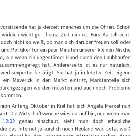
vorsitzende hat ja derzeit manches um die Ohren. Schön
s wirklich wichtige Thema Zeit nimmt: Fürs Kartellrecht.
doch nicht so weiß, ob man sich darüber freuen soll oder
n und Politiker für ein paar Minuten unserer kleinen Nische
o, wie wenn ein ungestümer Hund durch den Laubhaufen
sammengefegt hat. Andererseits ist es nur natürlich,
erbsexpertin betätigt. Sie hat ja in letzter Zeit eigene
ein Maverick in den Markt eintritt, Marktanteile sich
en durchgezogen werden müssten und auch noch Probleme
zukommen.
ion Anfang Oktober in Kiel hat sich Angela Merkel nun
ußert. Die Wirtschaftswoche wies darauf hin, und wenn man
 12:02
genau hinschaut, sieht man doch erhebliche
 die das Internet ja kürzlich noch Neuland war. Jetzt weiß