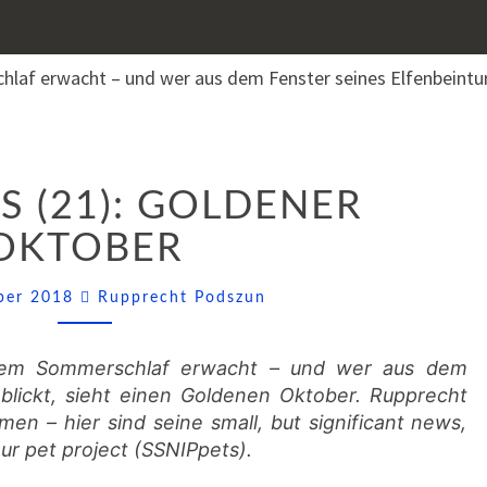
SSNIPPETS
S (21): GOLDENER
(21):
GOLDENER
OKTOBER
OKTOBER
Comments
ober 2018
Rupprecht Podszun
ihrem Sommerschlaf erwacht – und wer aus dem
 blickt, sieht einen Goldenen Oktober. Rupprecht
n – hier sind seine small, but significant news,
our pet project (SSNIPpets).