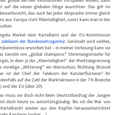
wir global bei den Innovationen mitspielen wollen, dann
 auf die neuen globalen Dinge ausrichten. Das gilt im
bewerbsrecht, das auch bei jeder Absprache immer gleich
ns aus Europa statt Kleinteiligkeit, sonst kann man in der
gucken.
 Angela Merkel dem Kartellamt und der EU-Kommission
e
Jubiläum der Bundesnetzagentur
. Gerätselt wird seither,
htskenntnisse erworben hat – in meiner Vorlesung kann sie
t das Gerede von „global champions“ Stimmungsmache für
er, in dem ja die „Kleinteiligkeit“ der Marktabgrenzung
s voreilige „Witterung“ ein Warnschuss Richtung Brüssel
r ist der Chef der Telekom der Kanzlerflüsterer? Ihr
edenfalls auf die Zahl der Marktakteure in der TK-Branche
) und der EU (über 20).
as muss sie doch nicht beim Deutschlandtag der Jungen
nd doch heute so autoritätsgläubig. Bis ich die Mär von
Kartellrecht wieder aus den Köpfen herausunterrichtet
 mehr Kanzlerin (wobei…).