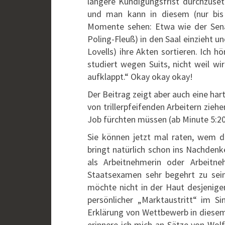
längere Kündigungsfrist durchzuse
und man kann in diesem (nur bis
Momente sehen: Etwa wie der Sena
Poling-Fleuß) in den Saal einzieht
Lovells) ihre Akten sortieren. Ich h
studiert wegen Suits, nicht weil w
aufklappt.“ Okay okay okay!
Der Beitrag zeigt aber auch eine har
von trillerpfeifenden Arbeitern ziehe
Job fürchten müssen (ab Minute 5:20
Sie können jetzt mal raten, wem 
bringt natürlich schon ins Nachdenk
als Arbeitnehmerin oder Arbeitn
Staatsexamen sehr begehrt zu sein
möchte nicht in der Haut desjenigen
persönlicher „Marktaustritt“ im Sin
Erklärung von Wettbewerb in diesem 
erinnere ich mich an Sätze von Wol