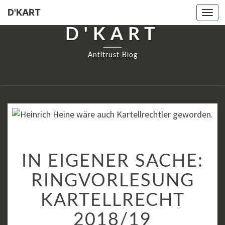
D'KART
Togg
navi
D'KART
Antitrust Blog
IN
IN EIGENER SACHE:
EIGENER
SACHE:
RINGVORLESUNG
RINGVORLESUNG
KARTELLRECHT
KARTELLRECHT
2018/19
2018/19