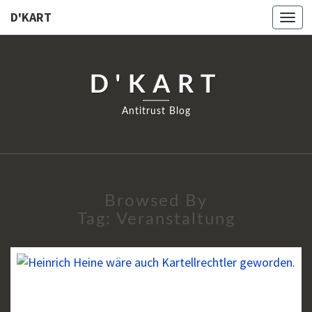
D'KART
Togg
navi
D'KART
Antitrust Blog
Browsed By
Tag:
Veranstaltung
IN