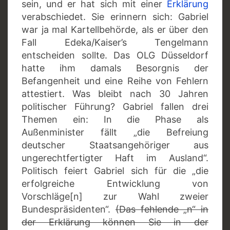
sein, und er hat sich mit einer
Erklärung
verabschiedet. Sie erinnern sich: Gabriel
war ja mal Kartellbehörde, als er über den
Fall Edeka/Kaiser’s Tengelmann
entscheiden sollte. Das OLG Düsseldorf
hatte ihm damals Besorgnis der
Befangenheit und eine Reihe von Fehlern
attestiert. Was bleibt nach 30 Jahren
politischer Führung? Gabriel fallen drei
Themen ein: In die Phase als
Außenminister fällt „die Befreiung
deutscher Staatsangehöriger aus
ungerechtfertigter Haft im Ausland“.
Politisch feiert Gabriel sich für die „die
erfolgreiche Entwicklung von
Vorschläge[n] zur Wahl zweier
Bundespräsidenten“.
(Das fehlende „n“ in
der Erklärung können Sie in der