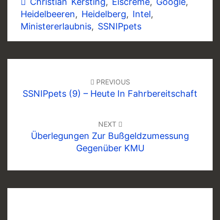
Christian Kersting
,
Eiscreme
,
Google
,
Heidelbeeren
,
Heidelberg
,
Intel
,
Ministererlaubnis
,
SSNIPpets
Post
navigation
PREVIOUS
SSNIPpets (9) – Heute In Fahrbereitschaft
NEXT
Überlegungen Zur Bußgeldzumessung
Gegenüber KMU