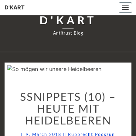
D'KART
Tog
navi
D'KART
Antitrust Blog
SSNIPPETS
SSNIPPETS (10) –
(10)
–
HEUTE MIT
HEUTE
HEIDELBEEREN
MIT
HEIDELBEEREN
Commen
9. March 2018
Rupprecht Podszun