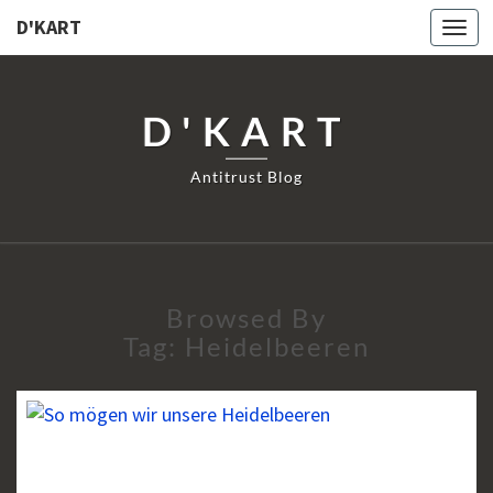
D'KART
Togg
navi
D'KART
Antitrust Blog
Browsed By
Tag:
Heidelbeeren
SSNIPPETS