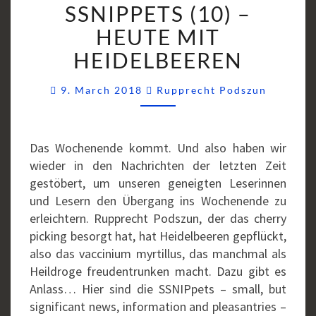
SSNIPPETS (10) –
(10)
–
HEUTE MIT
HEUTE
HEIDELBEEREN
MIT
HEIDELBEEREN
Commen
9. March 2018
Rupprecht Podszun
Das Wochenende kommt. Und also haben wir
wieder in den Nachrichten der letzten Zeit
gestöbert, um unseren geneigten Leserinnen
und Lesern den Übergang ins Wochenende zu
erleichtern. Rupprecht Podszun, der das cherry
picking besorgt hat, hat Heidelbeeren gepflückt,
also das vaccinium myrtillus, das manchmal als
Heildroge freudentrunken macht. Dazu gibt es
Anlass… Hier sind die SSNIPpets – small, but
significant news, information and pleasantries –