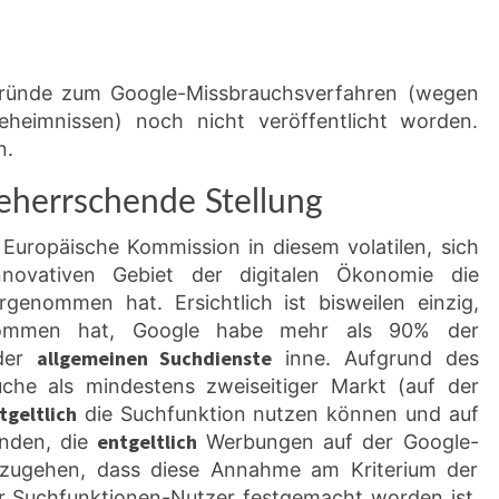
sgründe zum Google-Missbrauchsverfahren (wegen
heimnissen) noch nicht veröffentlicht worden.
n.
eherrschende Stellung
 Europäische Kommission in diesem volatilen, sich
nnovativen Gebiet der digitalen Ökonomie die
genommen hat. Ersichtlich ist bisweilen einzig,
nommen hat, Google habe mehr als 90% der
allgemeinen Suchdienste
 der
inne. Aufgrund des
che als mindestens zweiseitiger Markt (auf der
tgeltlich
die Suchfunktion nutzen können und auf
entgeltlich
unden, die
Werbungen auf der Google-
uszugehen, dass diese Annahme am Kriterium der
r Suchfunktionen-Nutzer festgemacht worden ist,