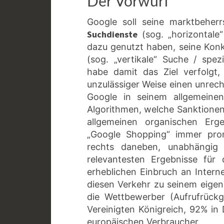
Der Vorwurf
Google soll seine marktbeher
Suchdienste
(sog. „horizontale
dazu genutzt haben, seine Kon
(sog. „vertikale“ Suche / spez
habe damit das Ziel verfolgt,
unzulässiger Weise einen unrech
Google in seinem allgemeinen
Algorithmen, welche Sanktionen 
allgemeinen organischen Erge
„Google Shopping“ immer prom
rechts daneben, unabhängig 
relevantesten Ergebnisse für
erheblichen Einbruch an Intern
diesen Verkehr zu seinem eige
die Wettbewerber (Aufrufrüc
Vereinigten Königreich, 92% in
europäischen Verbraucher.