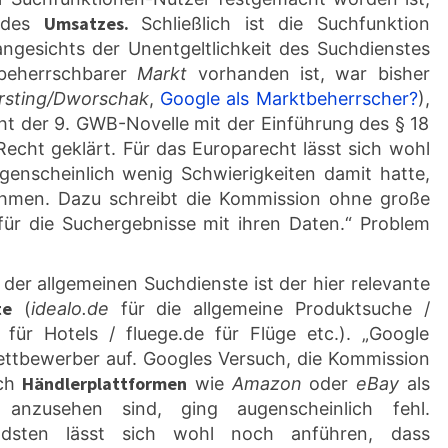
Umsatzes.
m des
Schließlich ist die Suchfunktion
angesichts der Unentgeltlichkeit des Suchdienstes
h beherrschbarer
Markt
vorhanden ist, war bisher
rsting/Dworschak
,
Google als Marktbeherrscher?
),
ht der 9. GWB-Novelle mit der Einführung des § 18
echt geklärt. Für das Europarecht lässt sich wohl
genscheinlich wenig Schwierigkeiten damit hatte,
men. Dazu schreibt die Kommission ohne große
für die Suchergebnisse mit ihren Daten.“ Problem
er allgemeinen Suchdienste ist der hier relevante
te
(
idealo.de
für die allgemeine Produktsuche /
 für Hotels / fluege.de für Flüge etc.). „Google
Wettbewerber auf. Googles Versuch, die Kommission
Händlerplattformen
uch
wie
Amazon
oder
eBay
als
 anzusehen sind, ging augenscheinlich fehl.
dsten lässt sich wohl noch anführen, dass