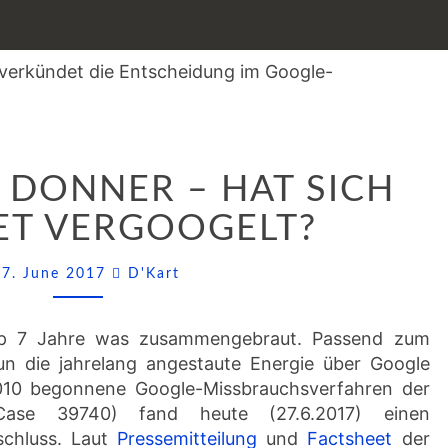
DER
DONNER – HAT SICH A
GROSSE D
ONNER –
T VERGOOGELT?
H
AT S
Comments
27. June 2017
D'Kart
ICH A
LPHABET V
ERGOOGELT?
pp 7 Jahre was zusammengebraut. Passend zum
un die jahrelang angestaute Energie über Google
10 begonnene Google-Missbrauchsverfahren der
Case 39740) fand heute (27.6.2017) einen
schluss. Laut
Pressemitteilung
und
Factsheet
der