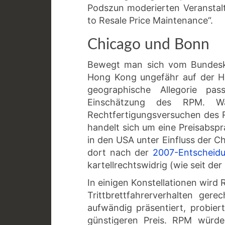
Podszun moderierten Veranstal
to Resale Price Maintenance“.
Chicago und Bonn
Bewegt man sich vom Bundeskar
Hong Kong ungefähr auf der Hä
geographische Allegorie pas
Einschätzung des RPM. Wä
Rechtfertigungsversuchen des
handelt sich um eine Preisabsp
in den USA unter Einfluss der Ch
dort nach der
2007-Entscheid
kartellrechtswidrig (wie seit de
In einigen Konstellationen wir
Trittbrettfahrerverhalten gere
aufwändig präsentiert, probie
günstigeren Preis. RPM würde