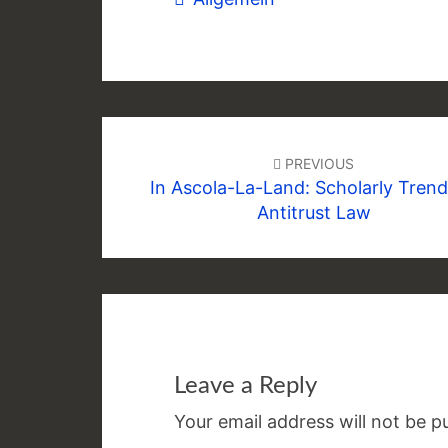
Post
navigation
PREVIOUS
In Ascola-La-Land: Scholarly Trend
Antitrust Law
Leave a Reply
Your email address will not be p