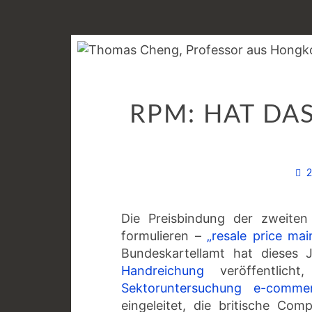
RPM: HAT DA
Die Preisbindung der zweiten
formulieren –
„resale price ma
Bundeskartellamt hat dieses 
Handreichung
veröffentlicht
Sektoruntersuchung e-comme
eingeleitet, die britische Co