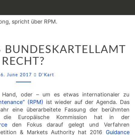
RPM:
S BUNDESKARTELLAMT
HAT
DAS
RECHT?
BUNDESKARTELLAMT
RECHT?
Comments
26. June 2017
D'Kart
 Hand, oder – um es etwas internationaler zu
intenance“ (RPM)
ist wieder auf der Agenda. Das
Jahr eine überarbeitete Fassung der berühmten
, die Europäische Kommission hat in der
rce
den Fokus darauf gelegt und Verfahren
mpetition & Markets Authority hat 2016
Guidance