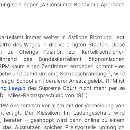
tung sein Paper „A Consumer Behaviour Approach
tellamt immer weiter in östliche Richtung liegt
lfte des Weges in die Vereinigten Staaten. Diese
st zu Chengs Position zur kartellrechtlichen
hrend das Bundeskartellamt ökonomischen
 RPM kaum einen Zentimeter entgegen kommt – es
rache und damit um eine Kernbeschränkung –, wird
icago-School ein liberalerer Ansatz gelebt. RPM ist
ung
Leegin
des Supreme Court nicht mehr per se
r Dr. Miles-Rechtsprechung von 1911).
d RPM ökonomisch vor allem mit der Vermeidung von
chtfertigt. Der Klassiker: Im Ladengeschäft wird
rt, beraten – geshoppt wird dann online zu einem
 das Ausnutzen solcher Preisvorteile unmöglich