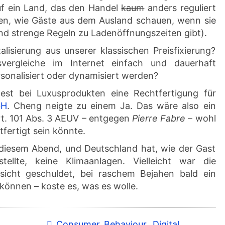
uf ein Land, das den Handel
kaum
anders reguliert
hen, wie Gäste aus dem Ausland schauen, wenn sie
land strenge Regeln zu Ladenöffnungszeiten gibt).
lisierung aus unserer klassischen Preisfixierung?
vergleiche im Internet einfach und dauerhaft
sonalisiert oder dynamisiert werden?
dest bei Luxusprodukten eine Rechtfertigung für
GH
. Cheng neigte zu einem Ja. Das wäre also ein
t. 101 Abs. 3 AEUV – entgegen
Pierre Fabre
– wohl
fertigt sein könnte.
 diesem Abend, und Deutschland hat, wie der Gast
ellte, keine Klimaanlagen. Vielleicht war die
sicht geschuldet, bei raschem Bejahen bald ein
 können – koste es, was es wolle.
Consumer Behaviour
,
Digital