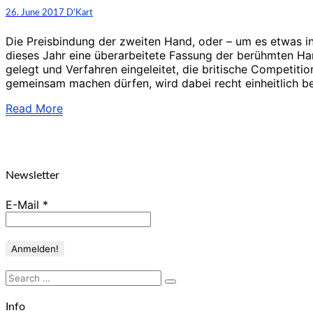
das
Comments
26. June 2017
D'Kart
Bundeskartellamt
Recht?
Die Preisbindung der zweiten Hand, oder – um es etwas in
dieses Jahr eine überarbeitete Fassung der berühmten Ha
gelegt und Verfahren eingeleitet, die britische Competit
gemeinsam machen dürfen, wird dabei recht einheitlich bea
Read
Read More
More
Newsletter
E-Mail
*
Search
Search
for:
Info