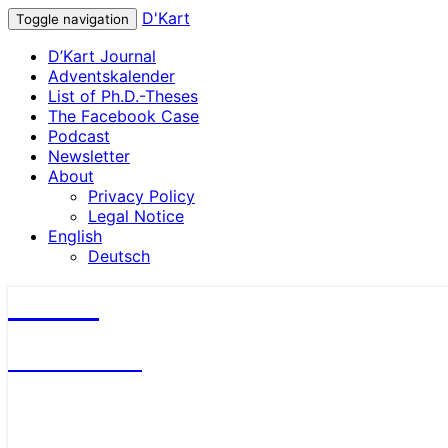
D'Kart
Toggle navigation
D’Kart Journal
Adventskalender
List of Ph.D.-Theses
The Facebook Case
Podcast
Newsletter
About
Privacy Policy
Legal Notice
English
Deutsch
D'Kart
Antitrust Blog