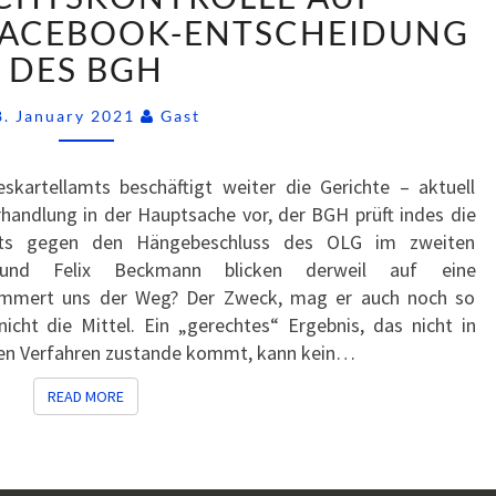
ABWEGEN?
FACEBOOK-ENTSCHEIDUNG
DIE
DES BGH
FACEBOOK-
ENTSCHEIDUNG
Comments
8. January 2021
Gast
DES
BGH
kartellamts beschäftigt weiter die Gerichte – aktuell
handlung in der Hauptsache vor, der BGH prüft indes die
mts gegen den Hängebeschluss des OLG im zweiten
 und Felix Beckmann blicken derweil auf eine
kümmert uns der Weg? Der Zweck, mag er auch noch so
icht die Mittel. Ein „gerechtes“ Ergebnis, das nicht in
ten Verfahren zustande kommt, kann kein…
READ MORE
READ MORE