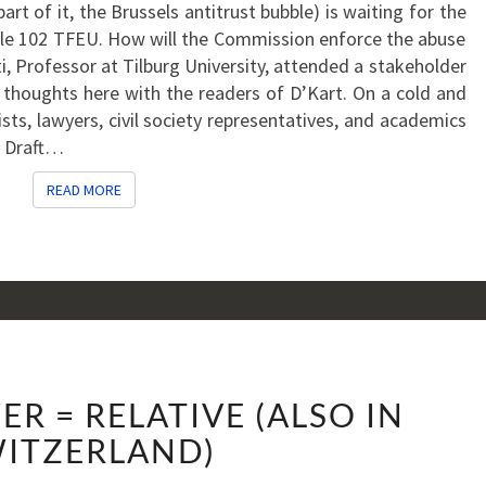
art of it, the Brussels antitrust bubble) is waiting for the
GUIDELINES
cle 102 TFEU. How will the Commission enforce the abuse
PROJECT
i, Professor at Tilburg University, attended a stakeholder
–
 thoughts here with the readers of D’Kart. On a cold and
SOME
ts, lawyers, civil society representatives, and academics
PERSONAL
e Draft…
REFLECTIONS
READ MORE
READ MORE
MARKET
R = RELATIVE (ALSO IN
POWER
=
ITZERLAND)
RELATIVE