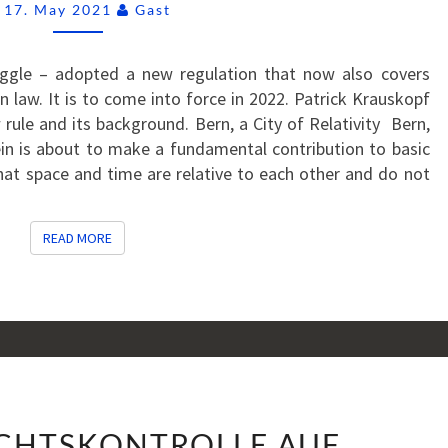
Comments
(ALSO
17. May 2021
Gast
IN
SWITZERLAND)
ruggle – adopted a new regulation that now also covers
 law. It is to come into force in 2022. Patrick Krauskopf
rule and its background. Bern, a City of Relativity Bern,
in is about to make a fundamental contribution to basic
that space and time are relative to each other and do not
READ MORE
READ MORE
KARTELLRECHTSKONTROLLE
CHTSKONTROLLE AUF
AUF