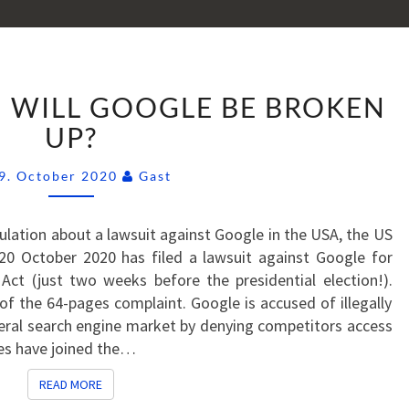
DOJ
– WILL GOOGLE BE BROKEN
V.
GOOGLE
UP?
–
Comments
WILL
9. October 2020
Gast
GOOGLE
BE
lation about a lawsuit against Google in the USA, the US
BROKEN
20 October 2020 has filed a lawsuit against Google for
UP?
Act (just two weeks before the presidential election!).
f the 64-pages complaint. Google is accused of illegally
eral search engine market by denying competitors access
tes have joined the…
READ MORE
READ MORE