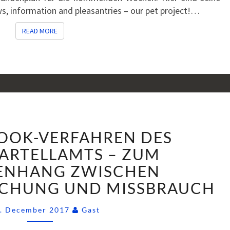
ws, information and pleasantries – our pet project!…
READ MORE
READ MORE
DAS
OOK-VERFAHREN DES
FACEBOOK-
VERFAHREN
ARTELLAMTS – ZUM
DES
NHANG ZWISCHEN
BUNDESKARTELLAMTS
CHUNG UND MISSBRAUCH
–
ZUM
Comments
. December 2017
Gast
ZUSAMMENHANG
ZWISCHEN