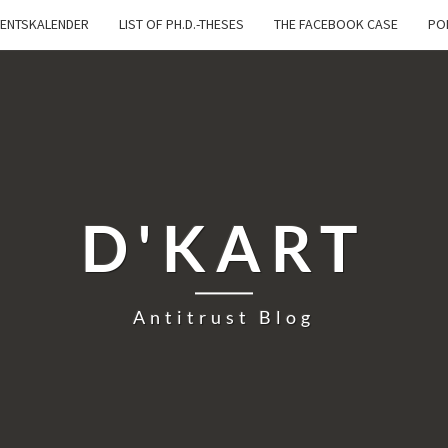
ENTSKALENDER
LIST OF PH.D.-THESES
THE FACEBOOK CASE
PO
D'KART
Antitrust Blog