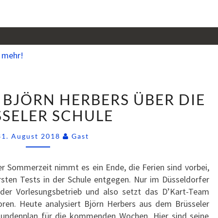
SSNIPPETS
– BJÖRN HERBERS ÜBER DIE
(19)
–
SELER SCHULE
BJÖRN
Comments
HERBERS
31. August 2018
Gast
ÜBER
DIE
r Sommerzeit nimmt es ein Ende, die Ferien sind vorbei,
BRÜSSELER
rsten Tests in der Schule entgegen. Nur im Düsseldorfer
SCHULE
h der Vorlesungsbetrieb und also setzt das D’Kart-Team
ren. Heute analysiert Björn Herbers aus dem Brüsseler
undenplan für die kommenden Wochen. Hier sind seine