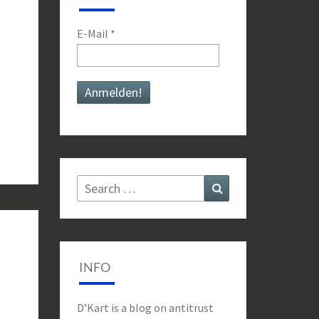
E-Mail
*
Search
Search
for:
INFO
D’Kart is a blog on antitrust