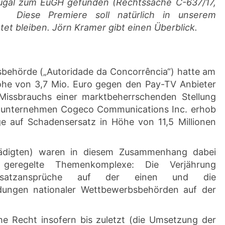
tugal zum EuGH gefunden (Rechtssache C-637/17,
 Diese Premiere soll natürlich in unserem
tet bleiben. Jörn Kramer gibt einen Überblick.
sbehörde („Autoridade da Concorrência“) hatte am
Höhe von 3,7 Mio. Euro gegen den Pay-TV Anbieter
issbrauchs einer marktbeherrschenden Stellung
elunternehmen Cogeco Communications Inc. erhob
ge auf Schadensersatz in Höhe von 11,5 Millionen
hädigten) waren in diesem Zusammenhang dabei
 geregelte Themenkomplexe: Die Verjährung
ensersatzansprüche auf der einen und die
dungen nationaler Wettbewerbsbehörden auf der
che Recht insofern bis zuletzt (die Umsetzung der