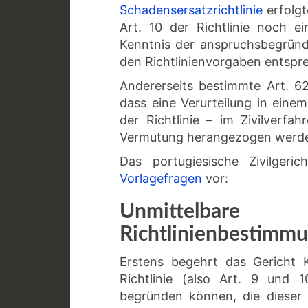
Schadensersatzrichtlinie
erfolgt
Art. 10 der Richtlinie noch ei
Kenntnis der anspruchsbegrün
den Richtlinienvorgaben entsp
Andererseits bestimmte Art. 6
dass eine Verurteilung in eine
der Richtlinie – im Zivilverfah
Vermutung herangezogen werd
Das portugiesische Zivilger
Vorlagefragen
vor:
Unmittelb
Richtlinienbestimm
Erstens begehrt das Gericht K
Richtlinie (also Art. 9 und 
begründen können, die dieser 