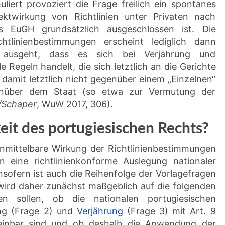
iert provoziert die Frage freilich ein spontanes
rektwirkung von Richtlinien unter Privaten nach
s EuGH grundsätzlich ausgeschlossen ist. Die
htlinienbestimmungen erscheint lediglich dann
ausgeht, dass es sich bei Verjährung und
Regeln handelt, die sich letztlich an die Gerichte
damit letztlich nicht gegenüber einem „Einzelnen“
enüber dem Staat (so etwa zur Vermutung der
/Schaper
, WuW 2017, 306).
eit des portugiesischen Rechts?
unmittelbare Wirkung der Richtlinienbestimmungen
 eine richtlinienkonforme Auslegung nationaler
insofern ist auch die Reihenfolge der Vorlagefragen
 wird daher zunächst maßgeblich auf die folgenden
n sollen, ob die nationalen portugiesischen
ung (Frage 2) und
Verjährung
(Frage 3) mit Art. 9
ereinbar sind und ob deshalb die Anwendung der