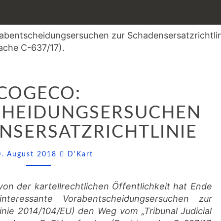
COGECO:
COGECO:
VORABENTSCHEIDUNGSERSUCHEN
ZUR
CHEIDUNGSERSUCHEN
SCHADENSERSATZRICHTLINIE
NSERSATZRICHTLINIE
Comments
0. August 2018
D'Kart
n der kartellrechtlichen Öffentlichkeit hat Ende
nteressante Vorabentscheidungsersuchen zur
linie 2014/104/EU) den Weg vom „Tribunal Judicial