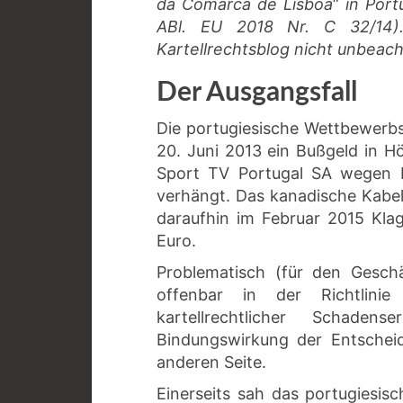
da Comarca de Lisboa“ in Por
ABl. EU 2018 Nr. C 32/14).
Kartellrechtsblog nicht unbeach
Der Ausgangsfall
Die portugiesische Wettbewerb
20. Juni 2013 ein Bußgeld in 
Sport TV Portugal SA wegen M
verhängt. Das kanadische Kab
daraufhin im Februar 2015 Kla
Euro.
Problematisch (für den Gesc
offenbar in der Richtlinie
kartellrechtlicher Schad
Bindungswirkung der Entschei
anderen Seite.
Einerseits sah das portugiesis