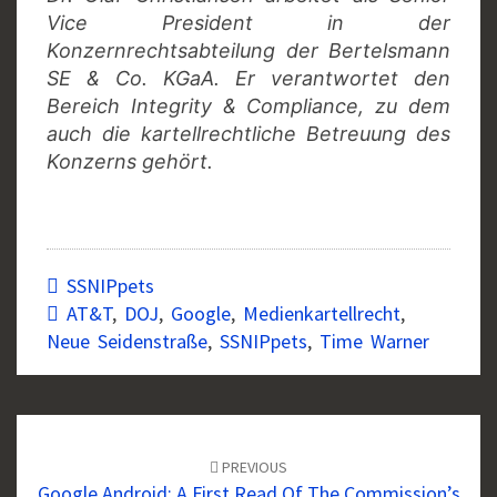
Vice President in der
Konzernrechtsabteilung der Bertelsmann
SE & Co. KGaA. Er verantwortet den
Bereich Integrity & Compliance, zu dem
auch die kartellrechtliche Betreuung des
Konzerns gehört.
SSNIPpets
AT&T
,
DOJ
,
Google
,
Medienkartellrecht
,
Neue Seidenstraße
,
SSNIPpets
,
Time Warner
Post
navigation
PREVIOUS
Google Android: A First Read Of The Commission’s