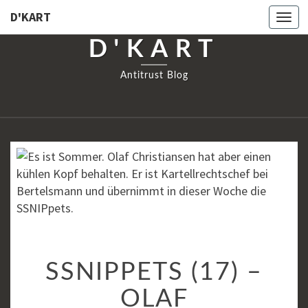
D'KART
Togg
navi
D'KART
Antitrust Blog
SSNIPPETS
SSNIPPETS (17) –
(17)
–
OLAF
OLAF