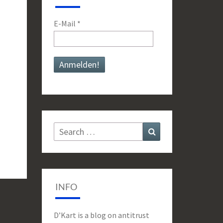
E-Mail
*
Search
Search
for:
INFO
D’Kart is a blog on antitrust