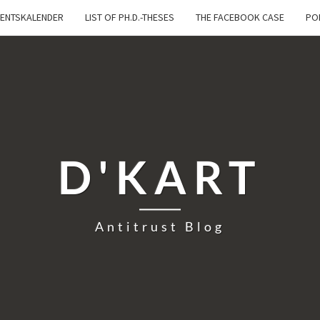
ENTSKALENDER
LIST OF PH.D.-THESES
THE FACEBOOK CASE
PO
D'KART
Antitrust Blog