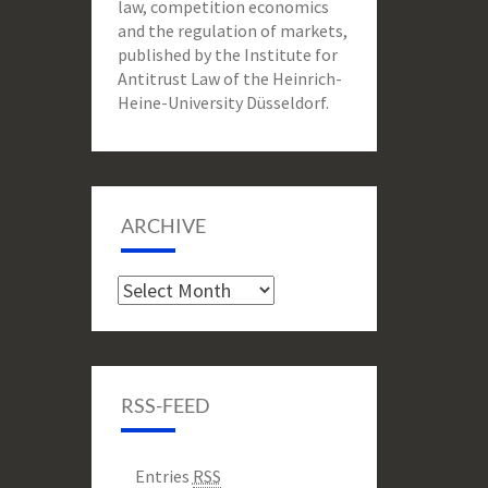
law, competition economics
and the regulation of markets,
published by the Institute for
Antitrust Law of the Heinrich-
Heine-University Düsseldorf.
ARCHIVE
Archive
RSS-FEED
Entries
RSS