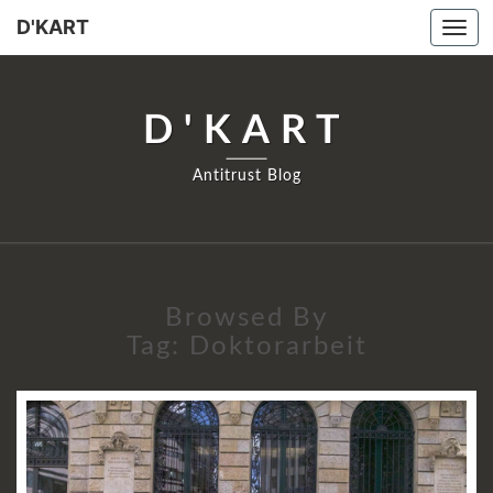
D'KART
Tog
navi
D'KART
Antitrust Blog
Browsed By
Tag:
Doktorarbeit