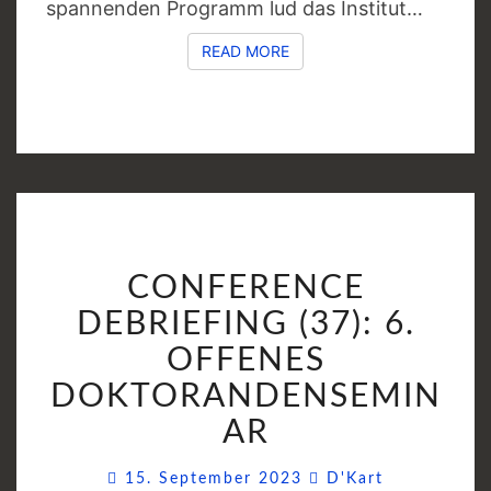
spannenden Programm lud das Institut…
READ MORE
READ MORE
CONFERENCE
CONFERENCE
DEBRIEFING
(37):
DEBRIEFING (37): 6.
6.
OFFENES
OFFENES
DOKTORANDENSEMIN
DOKTORANDENSEMI
AR
Comments
15. September 2023
D'Kart