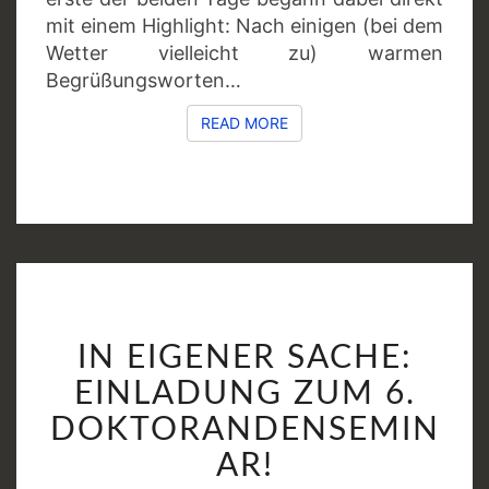
mit einem Highlight: Nach einigen (bei dem
Wetter vielleicht zu) warmen
Begrüßungsworten…
READ MORE
READ MORE
IN
IN EIGENER SACHE:
EIGENER
SACHE:
EINLADUNG ZUM 6.
EINLADUNG
DOKTORANDENSEMIN
ZUM
AR!
6.