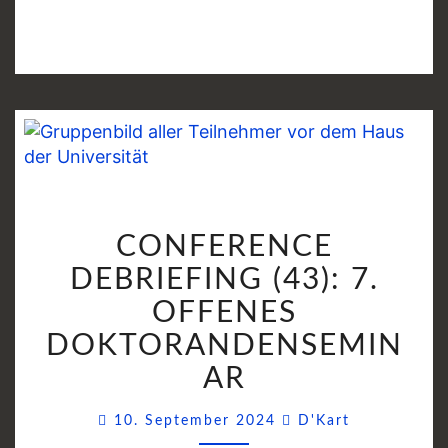
CONFERENCE
CONFERENCE
DEBRIEFING
(43):
DEBRIEFING (43): 7.
7.
OFFENES
OFFENES
DOKTORANDENSEMIN
DOKTORANDENSEMI
AR
Comments
10. September 2024
D'Kart