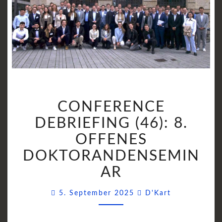
CONFERENCE
CONFERENCE
DEBRIEFING
(46):
DEBRIEFING (46): 8.
8.
OFFENES
OFFENES
DOKTORANDENSEMIN
DOKTORANDENSEMI
AR
Comments
5. September 2025
D'Kart