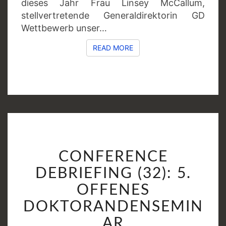
dieses Jahr Frau Linsey McCallum,
stellvertretende Generaldirektorin GD
Wettbewerb unser…
READ MORE
READ MORE
CONFERENCE
CONFERENCE
DEBRIEFING
(32):
DEBRIEFING (32): 5.
5.
OFFENES
OFFENES
DOKTORANDENSEMIN
DOKTORANDENSEMI
AR