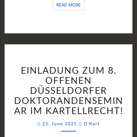
READ MORE
READ MORE
EINLADUNG
EINLADUNG ZUM 8.
ZUM
8.
OFFENEN
OFFENEN
DÜSSELDORFER
DÜSSELDORFER
DOKTORANDENSEMIN
DOKTORANDENSEMI
IM
AR IM KARTELLRECHT!
KARTELLRECHT!
Comments
23. June 2025
D'Kart