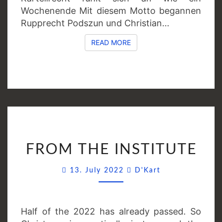
Wochenende Mit diesem Motto begannen
Rupprecht Podszun und Christian…
READ MORE
READ MORE
FROM
FROM THE INSTITUTE
THE
INSTITUTE
Comments
13. July 2022
D'Kart
Half of the 2022 has already passed. So