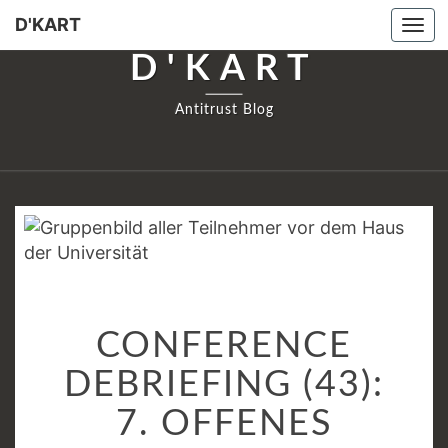
D'KART
Tog
navi
D'KART
Antitrust Blog
CONFERENCE
CONFERENCE
DEBRIEFING
(43):
DEBRIEFING (43):
7.
7. OFFENES
OFFENES
DOKTORANDENSEMI