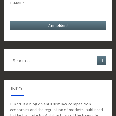
E-Mail
*
Search
Search
for:
INFO
D’Kart is a blog on antitrust law, competition
economics and the regulation of markets, published
by the Institute for Antitrust Law of the Heinrich-