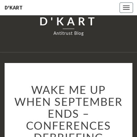
D'KART
Togg
navi
D'KART
Antitrust Blog
WAKE
WAKE ME UP
ME
UP
WHEN SEPTEMBER
WHEN
ENDS –
SEPTEMBER
ENDS
CONFERENCES
–
CONFERENCES