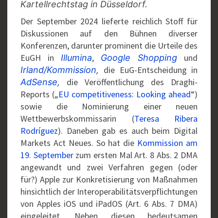
Kartellrechtstag in Düsseldorf.
Der September 2024 lieferte reichlich Stoff für
Diskussionen auf den Bühnen diverser
Konferenzen, darunter prominent die Urteile des
EuGH in
,
und
Illumina
Google Shopping
die EuG-Entscheidung in
Irland/Kommission
,
die Veröffentlichung des Draghi-
AdSense
,
Reports („
EU competitiveness: Looking ahead
“)
sowie die Nominierung einer neuen
Wettbewerbskommissarin (
Teresa Ribera
Rodríguez
). Daneben gab es auch beim Digital
Markets Act Neues. So hat die
Kommission am
19. September
zum ersten Mal Art. 8 Abs. 2 DMA
angewandt und zwei Verfahren gegen (oder
für?) Apple zur Konkretisierung von Maßnahmen
hinsichtlich der Interoperabilitätsverpflichtungen
von Apples iOS und iPadOS (Art. 6 Abs. 7 DMA)
eingeleitet. Neben diesen bedeutsamen