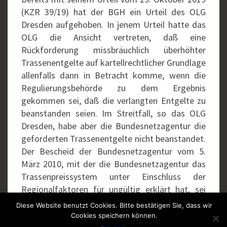
(KZR 39/19) hat der BGH ein Urteil des OLG
Dresden aufgehoben. In jenem Urteil hatte das
OLG die Ansicht vertreten, daß eine
Rückforderung missbräuchlich überhöhter
Trassenentgelte auf kartellrechtlicher Grundlage
allenfalls dann in Betracht komme, wenn die
Regulierungsbehörde zu dem Ergebnis
gekommen sei, daß die verlangten Entgelte zu
beanstanden seien. Im Streitfall, so das OLG
Dresden, habe aber die Bundesnetzagentur die
geforderten Trassenentgelte nicht beanstandet.
Der Bescheid der Bundesnetzagentur vom 5.
März 2010, mit der die Bundesnetzagentur das
Trassenpreissystem unter Einschluss der
Regionalfaktoren für ungültig erklärt hat, sei
nicht bestandskräftig geworden.
Diese Website benutzt Cookies. Bitte bestätigen Sie, dass wir
Cookies speichern können.
Nach Auffassung des BGH können mit dieser