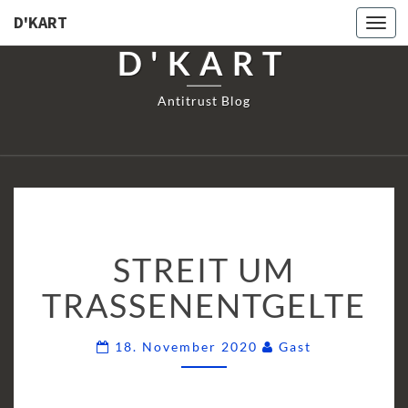
D'KART
Togg
navi
D'KART
Antitrust Blog
STREIT
STREIT UM
UM
TRASSENENTGELTE
TRASSENENTGELTE
Comments
18. November 2020
Gast