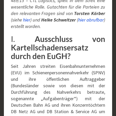
489/15 – CTL Logistics, spielt in dem Streit eine
wesentliche Rolle. Gutachten für die Parteien zu
den relevanten Fragen sind von
Torsten Körber
(siehe
hier
) und
Heike Schweitzer
(
hier abrufbar
)
erstellt worden.
I.
Ausschluss von
Kartellschadensersatz
durch den EuGH?
Seit Jahren streiten Eisenbahnunternehmen
(EVU) im Schienenpersonennahverkehr (SPNV)
und ihre öffentlichen Auftraggeber
(Bundesländer sowie von diesen mit der
Durchführung des Nahverkehrs betraute,
sogenannte „Aufgabenträger“) mit der
Deutschen Bahn AG und ihren Konzerntöchtern
DB Netz AG und DB Station & Service AG um