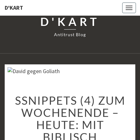
D'KART
Togg
navi
D'KART
Antitrust Blog
SSNIPPETS
SSNIPPETS (4) ZUM
(4)
ZUM
WOCHENENDE –
WOCHENENDE
HEUTE: MIT
–
HEUTE:
BIBLISCH
MIT