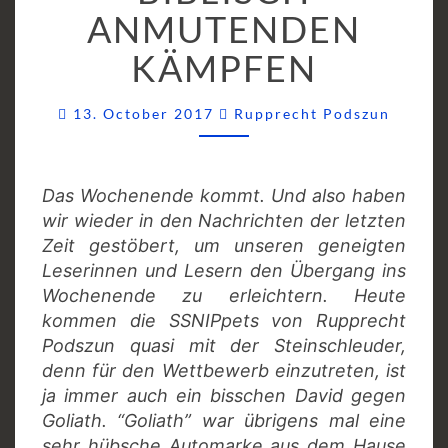
ANMUTENDEN
BIBLISCH
ANMUTENDEN
KÄMPFEN
KÄMPFEN
Comme
13. October 2017
Rupprecht Podszun
Das Wochenende kommt. Und also haben
wir wieder in den Nachrichten der letzten
Zeit gestöbert, um unseren geneigten
Leserinnen und Lesern den Übergang ins
Wochenende zu erleichtern.
Heute
kommen die SSNIPpets von Rupprecht
Podszun quasi mit der Steinschleuder,
denn für den Wettbewerb einzutreten, ist
ja immer auch ein bisschen David gegen
Goliath. “Goliath” war übrigens mal eine
sehr hübsche Automarke aus dem Hause