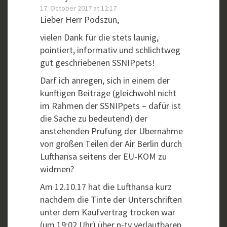
17. October 2017 at 12:17
Lieber Herr Podszun,
vielen Dank für die stets launig,
pointiert, informativ und schlichtweg
gut geschriebenen SSNIPpets!
Darf ich anregen, sich in einem der
künftigen Beiträge (gleichwohl nicht
im Rahmen der SSNIPpets – dafür ist
die Sache zu bedeutend) der
anstehenden Prüfung der Übernahme
von großen Teilen der Air Berlin durch
Lufthansa seitens der EU-KOM zu
widmen?
Am 12.10.17 hat die Lufthansa kurz
nachdem die Tinte der Unterschriften
unter dem Kaufvertrag trocken war
(um 19:02 Uhr) über n-tv verlautbaren