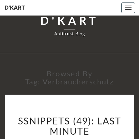
D'KART
Tog
navi
D'KART
Antitrust Blog
Browsed By
Tag:
Verbraucherschutz
SSNIPPETS
SSNIPPETS (49): LAST
(49):
LAST
MINUTE
MINUTE