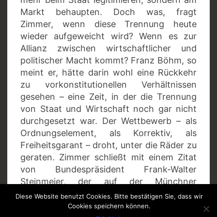
Markt behaupten. Doch was, fragt
Zimmer, wenn diese Trennung heute
wieder aufgeweicht wird? Wenn es zur
Allianz zwischen wirtschaftlicher und
politischer Macht kommt? Franz Böhm, so
meint er, hätte darin wohl eine Rückkehr
zu vorkonstitutionellen Verhältnissen
gesehen – eine Zeit, in der die Trennung
von Staat und Wirtschaft noch gar nicht
durchgesetzt war. Der Wettbewerb – als
Ordnungselement, als Korrektiv, als
Freiheitsgarant – droht, unter die Räder zu
geraten. Zimmer schließt mit einem Zitat
von Bundespräsident Frank-Walter
Steinmeier, der auf der Münchner
Sicherheitskonferenz warnte:
„
Als
Diese Website benutzt Cookies. Bitte bestätigen Sie, dass wir
Demokrat macht es mir größte Sorge,
Cookies speichern können.