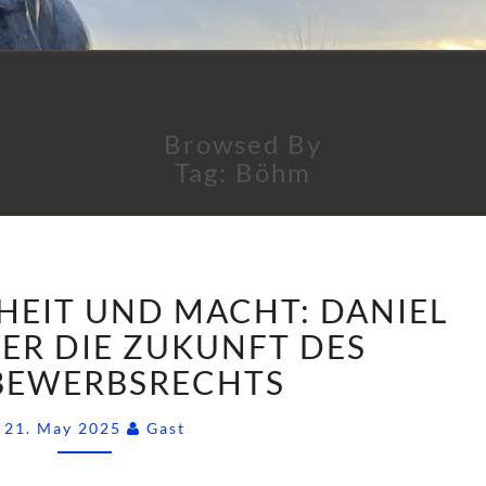
Browsed By
Tag:
Böhm
ZWISCHEN
HEIT UND MACHT: DANIEL
FREIHEIT
UND
ER DIE ZUKUNFT DES
MACHT:
BEWERBSRECHTS
DANIEL
ZIMMER
Comments
21. May 2025
Gast
ÜBER
DIE