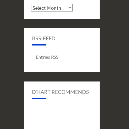
Archive
RSS-FEED
Entries
RSS
D’KART RECOMMENDS