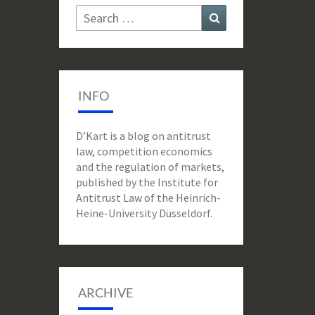
Search
Search
for:
INFO
D’Kart is a blog on antitrust
law, competition economics
and the regulation of markets,
published by the Institute for
Antitrust Law of the Heinrich-
Heine-University Düsseldorf.
ARCHIVE