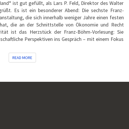
nd“ ist gut gefüllt, als Lars P. Feld, Direktor des Walter
ZUKUNFT
grüßt. Es ist ein besonderer Abend: Die sechste Franz-
DES
nstaltung, die sich innerhalb weniger Jahre einen festen
WETTBEWERBSRECHTS
 hat, die an der Schnittstelle von Ökonomie und Recht
arität ist das Herzstück der Franz-Böhm-Vorlesung: Sie
nschaftliche Perspektiven ins Gespräch – mit einem Fokus
READ MORE
READ MORE