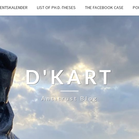
ENTSKALENDER
LIST OF PH.D.-THESES
THE FACEBOOK CASE
PO
D'KART
Antitrust Blog