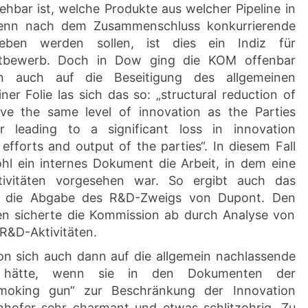
ehbar ist, welche Produkte aus welcher Pipeline in
enn nach dem Zusammenschluss konkurrierende
egeben werden sollen, ist dies ein Indiz für
ttbewerb. Doch in Dow ging die KOM offenbar
n auch auf die Beseitigung des allgemeinen
er Folie las sich das so: „structural reduction of
ieve the same level of innovation as the Parties
 leading to a significant loss in innovation
efforts and output of the parties“. In diesem Fall
hl ein internes Dokument die Arbeit, in dem eine
tivitäten vorgesehen war. So ergibt auch das
, die Abgabe des R&D-Zweigs von Dupont. Den
en sicherte die Kommission ab durch Analyse von
R&D-Aktivitäten.
on sich auch dann auf die allgemein nachlassende
tzt hätte, wenn sie in den Dokumenten der
smoking gun“ zur Beschränkung der Innovation
enhofer sehr charmant und etwas schlitzohrig. Zu