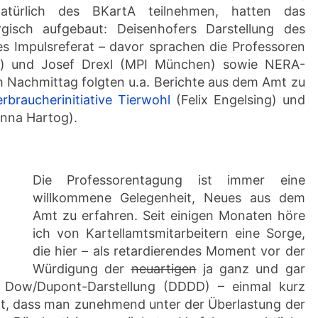
natürlich des BKartA teilnehmen, hatten das
isch aufgebaut: Deisenhofers Darstellung des
s Impulsreferat – davor sprachen die Professoren
g) und Josef Drexl (MPI München) sowie NERA-
m Nachmittag folgten u.a. Berichte aus dem Amt zu
erbraucherinitiative Tierwohl
(Felix Engelsing) und
nna Hartog).
Die Professorentagung ist immer eine
willkommene Gelegenheit, Neues aus dem
Amt zu erfahren. Seit einigen Monaten höre
ich von Kartellamtsmitarbeitern eine Sorge,
die hier – als retardierendes Moment vor der
Würdigung der
neuartigen
ja ganz und gar
n Dow/Dupont-Darstellung (DDDD) – einmal kurz
eint, dass man zunehmend unter der Überlastung der