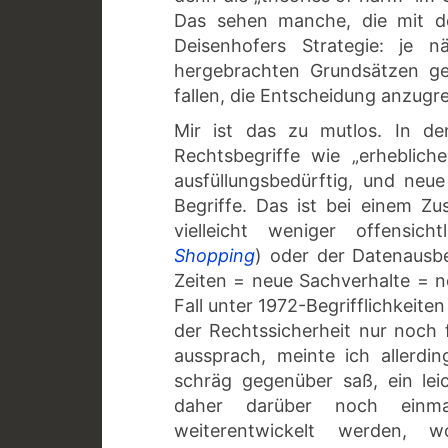
Das sehen manche, die mit de
Deisenhofers Strategie: je 
hergebrachten Grundsätzen geb
fallen, die Entscheidung anzugre
Mir ist das zu mutlos. In de
Rechtsbegriffe wie „erheblic
ausfüllungsbedürftig, und neu
Begriffe. Das ist bei einem Z
vielleicht weniger offensich
Shopping
) oder der Datenausb
Zeiten = neue Sachverhalte = n
Fall unter 1972-Begrifflichkeite
der Rechtssicherheit nur noch
aussprach, meinte ich allerdi
schräg gegenüber saß, ein lei
daher darüber noch einma
weiterentwickelt werden,