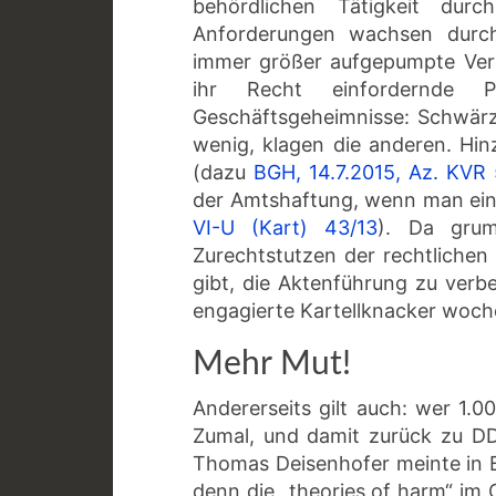
behördlichen Tätigkeit durch
Anforderungen wachsen durch 
immer größer aufgepumpte Ver
ihr Recht einfordernde Pa
Geschäftsgeheimnisse: Schwärz
wenig, klagen die anderen. H
(dazu
BGH, 14.7.2015, Az. KVR
der Amtshaftung, wenn man ein
VI-U (Kart) 43/13
). Da gru
Zurechtstutzen der rechtlichen
gibt, die Aktenführung zu verbe
engagierte Kartellknacker woche
Mehr Mut!
Andererseits gilt auch: wer 1.0
Zumal, und damit zurück zu DD
Thomas Deisenhofer meinte in B
denn die „theories of harm“ im