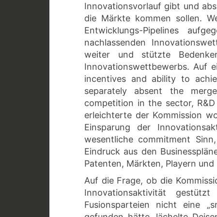
Innovationsvorlauf gibt und abs
die Märkte kommen sollen. W
Entwicklungs-Pipelines aufg
nachlassenden Innovationswe
weiter und stützte Bedenke
Innovationswettbewerbs. Auf ein
incentives and ability to ach
separately absent the merger
competition in the sector, R&D 
erleichterte der Kommission wo
Einsparung der Innovationsak
wesentliche commitment Sinn
Eindruck aus den Businessplän
Patenten, Märkten, Playern und 
Auf die Frage, ob die Kommissi
Innovationsaktivität gestü
Fusionsparteien nicht eine „
gefunden hätte, lächelte Deis