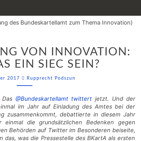
BESCHRÄNKUNG
NG VON INNOVATION:
VON
INNOVATION:
S EIN SIEC SEIN?
KANN
DAS
Comments
ber 2017
Rupprecht Podszun
EIN
SIEC
SEIN?
n: Das
@Bundeskartellamt twittert
jetzt. Und der
r einmal im Jahr auf Einladung des Amtes bei der
ng zusammenkommt, debattierte in diesem Jahr
ir einmal die grundsätzlichen Bedenken gegen
gen Behörden auf Twitter im Besonderen beiseite,
en das, was die Pressestelle des BKartA als ersten