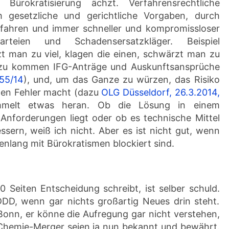
 Bürokratisierung ächzt. Verfahrensrechtliche
gesetzliche und gerichtliche Vorgaben, durch
fahren und immer schneller und kompromissloser
rteien und Schadensersatzkläger. Beispiel
t man zu viel, klagen die einen, schwärzt man zu
inzu kommen IFG-Anträge und Auskunftsansprüche
 55/14
), und, um das Ganze zu würzen, das Risiko
en Fehler macht (dazu
OLG Düsseldorf, 26.3.2014,
mmelt etwas heran. Ob die Lösung in einem
 Anforderungen liegt oder ob es technische Mittel
ssern, weiß ich nicht. Aber es ist nicht gut, wenn
nlang mit Bürokratismen blockiert sind.
00 Seiten Entscheidung schreibt, ist selber schuld.
DD, wenn gar nichts großartig Neues drin steht.
onn, er könne die Aufregung gar nicht verstehen,
 Chemie-Merger seien ja nun bekannt und bewährt.