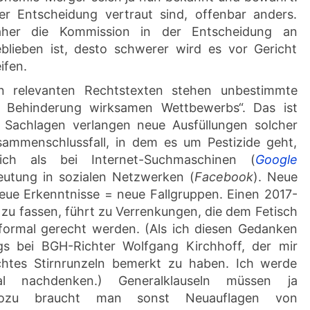
r Entscheidung vertraut sind, offenbar anders.
näher die Kommission in der Entscheidung an
lieben ist, desto schwerer wird es vor Gericht
ifen.
n relevanten Rechtstexten stehen unbestimmte
he Behinderung wirksamen Wettbewerbs“. Das ist
e Sachlagen verlangen neue Ausfüllungen solcher
usammenschlussfall, in dem es um Pestizide geht,
tlich als bei Internet-Suchmaschinen (
Google
eutung in sozialen Netzwerken (
Facebook
). Neue
eue Erkenntnisse = neue Fallgruppen. Einen 2017-
n zu fassen, führt zu Verrenkungen, die dem Fetisch
 formal gerecht werden. (Als ich diesen Gedanken
ngs bei BGH-Richter Wolfgang Kirchhoff, der mir
chtes Stirnrunzeln bemerkt zu haben. Ich werde
l nachdenken.) Generalklauseln müssen ja
 wozu braucht man sonst Neuauflagen von