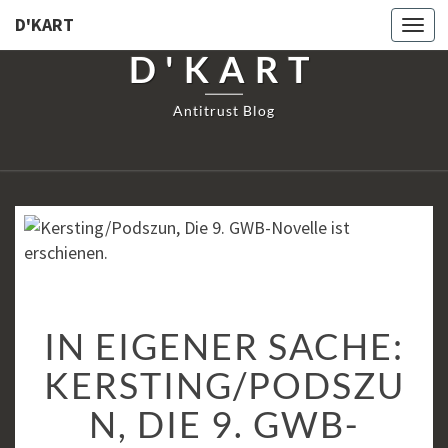
D'KART
Togg
navi
D'KART
Antitrust Blog
IN
IN EIGENER SACHE:
EIGENER
SACHE:
KERSTING/PODSZU
KERSTING/PODSZUN,
N, DIE 9. GWB-
DIE
9.