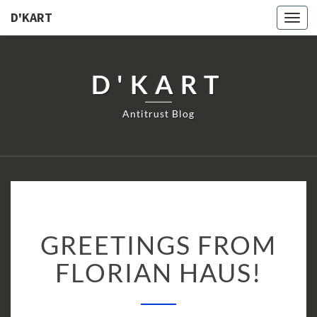
D'KART
Togg
navi
D'KART
Antitrust Blog
GREETINGS
GREETINGS FROM
FROM
FLORIAN
FLORIAN HAUS!
HAUS!