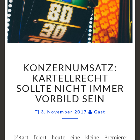
KONZERNUMSATZ:
KONZERNUMSATZ:
KARTELLRECHT
SOLLTE
KARTELLRECHT
NICHT
SOLLTE NICHT IMMER
IMMER
VORBILD SEIN
VORBILD
SEIN
Comments
3. November 2017
Gast
D’Kart feiert heute eine kleine Premiere: