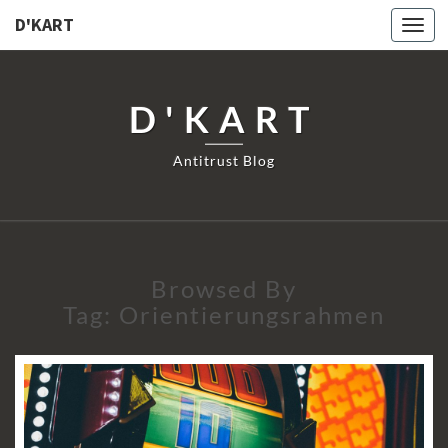
D'KART
Togg
navi
D'KART
Antitrust Blog
Browsed By
Tag:
Orientierungsrahmen