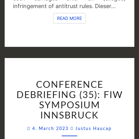
infringement of antitrust rules. Dieser…
READ MORE
READ MORE
CONFERENCE
CONFERENCE
DEBRIEFING
(35):
DEBRIEFING (35): FIW
FIW
SYMPOSIUM
SYMPOSIUM
INNSBRUCK
INNSBRUCK
Comments
4. March 2023
Justus Haucap