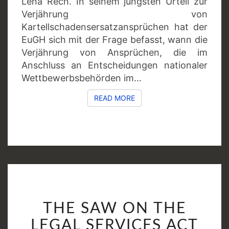
Lena Rech. In seinem jüngsten Urteil zur
Verjährung von
Kartellschadensersatzansprüchen hat der
EuGH sich mit der Frage befasst, wann die
Verjährung von Ansprüchen, die im
Anschluss an Entscheidungen nationaler
Wettbewerbsbehörden im…
READ MORE
READ MORE
THE
THE SAW ON THE
SAW
ON
LEGAL SERVICES ACT