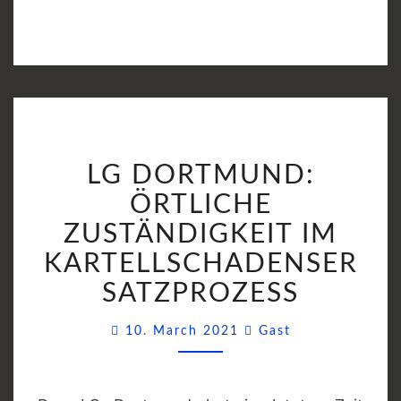
LG
LG DORTMUND:
DORTMUND:
ÖRTLICHE
ÖRTLICHE
ZUSTÄNDIGKEIT
ZUSTÄNDIGKEIT IM
IM
KARTELLSCHADENSER
KARTELLSCHADENSE
SATZPROZESS
Comments
10. March 2021
Gast