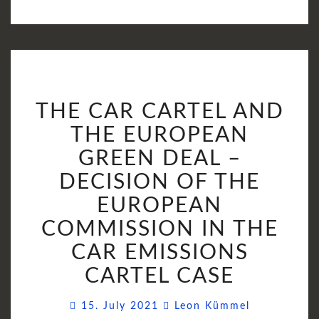
THE
THE CAR CARTEL AND
CAR
CARTEL
THE EUROPEAN
AND
GREEN DEAL –
THE
DECISION OF THE
EUROPEAN
GREEN
EUROPEAN
DEAL
COMMISSION IN THE
–
CAR EMISSIONS
DECISION
OF
CARTEL CASE
THE
Comments
EUROPEAN
15. July 2021
Leon Kümmel