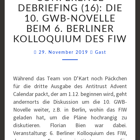
(16):
DEBRIEFING (16): DIE
DIE
10. GWB-NOVELLE
10.
BEIM 6. BERLINER
GWB-
NOVELLE
KOLLOQUIUM DES FIW
BEIM
Comments
6.
29. November 2019
Gast
BERLINER
KOLLOQUIUM
DES
Während das Team von D’Kart noch Päckchen
FIW
für die dritte Ausgabe des Antitrust Advent
Calendar packt, der am 1.12. beginnen wird, geht
andernorts die Diskussion um die 10. GWB-
Novelle weiter, z.B. in Berlin, wohin das FIW
geladen hat, um die Pläne hochrangig zu
diskutieren. Florian Bien war dabei.
Veranstaltung: 6. Berliner Kolloquium des FIW,