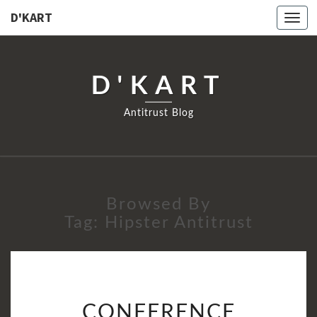
D'KART
Togg
navi
D'KART
Antitrust Blog
Browsed By
Tag:
Hipster Antitrust
CONFERENCE
CONFERENCE
DEBRIEFING