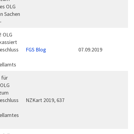
des OLG
in Sachen
–
e! OLG
kassiert
eschluss
FGS Blog
07.09.2019
ellamts
 für
 OLG
 zum
eschluss
NZKart 2019, 637
ellamtes