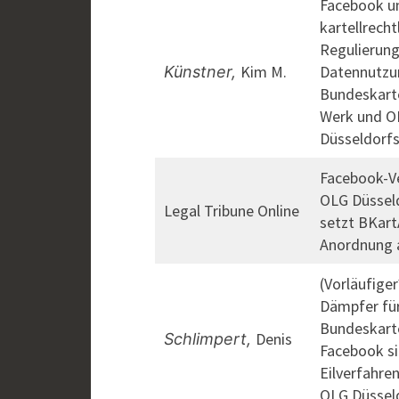
Facebook u
kartellrecht
Regulierung
Kim M.
Datennutzu
Künstner,
Bundeskart
Werk und O
Düsseldorfs
Facebook-V
OLG Düssel
Legal Tribune Online
setzt BKart
Anordnung 
(Vorläufiger
Dämpfer fü
Bundeskart
Denis
Schlimpert,
Facebook si
Eilverfahre
OLG Düssel