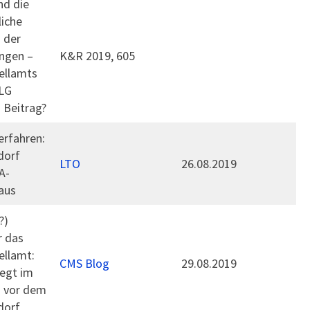
nd die
liche
 der
ngen –
K&R 2019, 605
ellamts
LG
 Beitrag?
erfahren:
dorf
LTO
26.08.2019
A-
aus
?)
r das
ellamt:
CMS Blog
29.08.2019
egt im
n vor dem
dorf