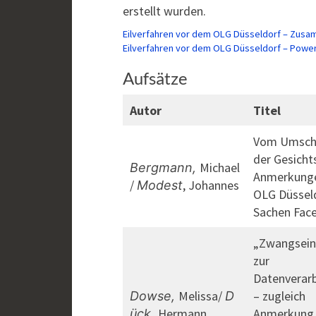
erstellt wurden.
Eilverfahren vor dem OLG Düsseldorf – Zus
Eilverfahren vor dem OLG Düsseldorf – Powe
Aufsätze
Autor
Titel
Vom Umsch
der Gesicht
Michael
Bergmann,
Anmerkung
/
, Johannes
Modest
OLG Düsseld
Sachen Fac
„Zwangsein
zur
Datenverar
Melissa/
– zugleich
Dowse,
D
Hermann
Anmerkung
ück,