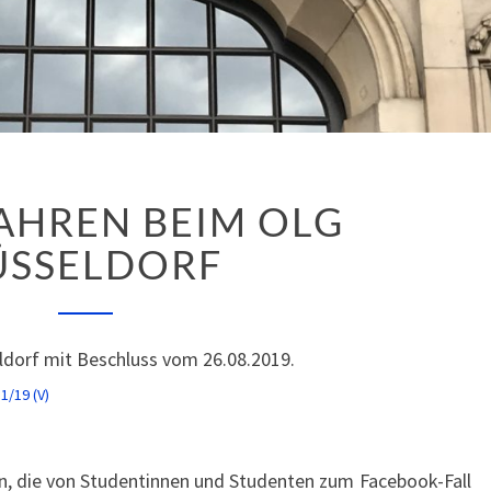
EILVERFAHREN
AHREN BEIM OLG
BEIM
OLG
ÜSSELDORF
DÜSSELDORF
ldorf mit Beschluss vom 26.08.2019.
1/19 (V)
ien, die von Studentinnen und Studenten zum Facebook-Fall