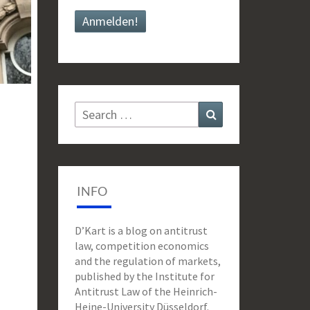
Search
Search
for:
INFO
D’Kart is a blog on antitrust
law, competition economics
and the regulation of markets,
published by the Institute for
Antitrust Law of the Heinrich-
Heine-University Düsseldorf.