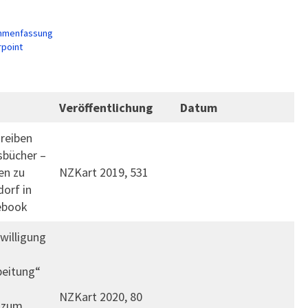
ammenfassung
rpoint
Veröffentlichung
Datum
reiben
sbücher –
en zu
NZKart 2019, 531
orf in
ebook
willigung
beitung“
NZKart 2020, 80
 zum