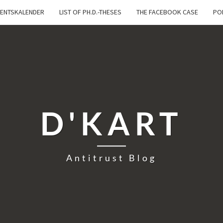
ENTSKALENDER
LIST OF PH.D.-THESES
THE FACEBOOK CASE
PO
D'KART
Antitrust Blog