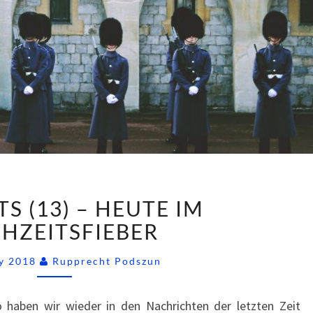
SSNIPPETS
TS (13) – HEUTE IM
(13)
–
HZEITSFIEBER
HEUTE
Comments
IM
ay 2018
Rupprecht Podszun
HOCHZEITSFIEBER
aben wir wieder in den Nachrichten der letzten Zeit