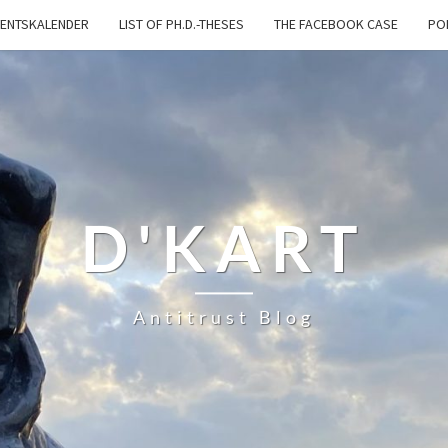
ENTSKALENDER
LIST OF PH.D.-THESES
THE FACEBOOK CASE
PO
D'KART
Antitrust Blog