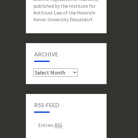
published by the Institute for
Antitrust Law of the Heinrich-
Heine-University Düsseldorf.
ARCHIVE
Archive
RSS-FEED
Entries
RSS