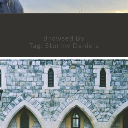
Browsed By
Tag:
Stormy Daniels