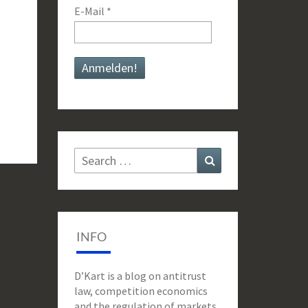
E-Mail
*
Search
Search
for:
INFO
D’Kart is a blog on antitrust
law, competition economics
and the regulation of markets,