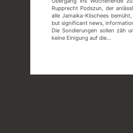
Übergang ins Wochenende zu 
Rupprecht Podszun, der anläss
alle Jamaika-Klischees bemüht, 
but significant news, informati
Die Sondierungen sollen zäh und
keine Einigung auf die…