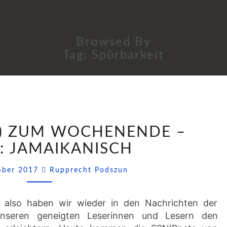
Browsed By
Tag:
Spürbarkeit
SSNIPPETS
(5) ZUM WOCHENENDE –
(5)
ZUM
: JAMAIKANISCH
WOCHENENDE
Comments
–
mber 2017
Rupprecht Podszun
HEUTE:
JAMAIKANISCH
lso haben wir wieder in den Nachrichten der
unseren geneigten Leserinnen und Lesern den