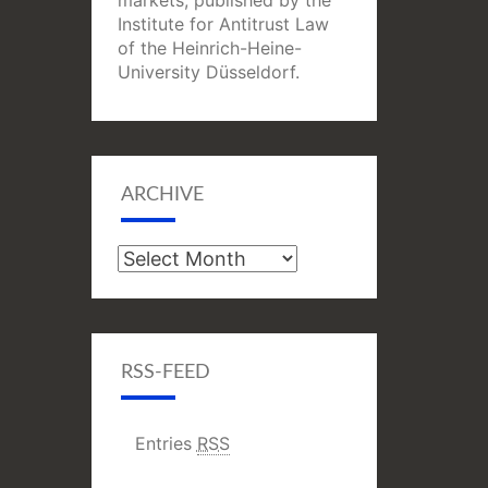
markets, published by the
Institute for Antitrust Law
of the Heinrich-Heine-
University Düsseldorf.
ARCHIVE
Archive
RSS-FEED
Entries
RSS