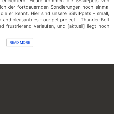
erleichtern. Heute kommen die SSNIPpets von
lich der fortdauernden Sondierungen noch einmal
die er kennt. Hier sind unsere SSNIPpets – small,
on and pleasantries – our pet project. Thunder-Bolt
 frustrierend verlaufen, und [aktuell] liegt noch
READ MORE
READ MORE