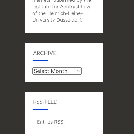
markets, published by the
Institute for Antitrust Law
of the Heinrich-Heine-
University Düsseldorf.
ARCHIVE
Archive
RSS-FEED
Entries
RSS