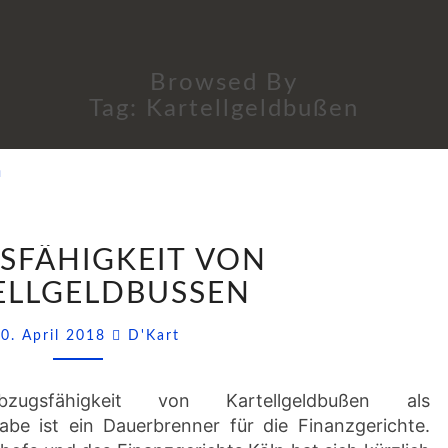
Browsed By
Tag:
Kartellgeldbußen
ABZUGSFÄHIGKEIT
SFÄHIGKEIT VON
VON
KARTELLGELDBUSSEN
LLGELDBUSSEN
Comments
0. April 2018
D'Kart
Abzugsfähigkeit von Kartellgeldbußen als
be ist ein Dauerbrenner für die Finanzgerichte.