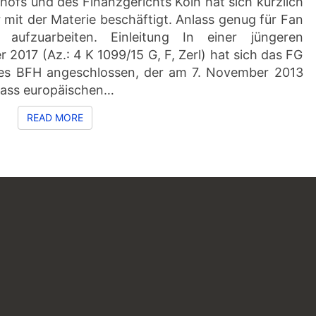
ofs und des Finanzgerichts Köln hat sich kürzlich
mit der Materie beschäftigt. Anlass genug für Fan
fzuarbeiten. Einleitung In einer jüngeren
017 (Az.: 4 K 1099/15 G, F, Zerl) hat sich das FG
es BFH angeschlossen, der am 7. November 2013
, dass europäischen…
READ MORE
READ MORE