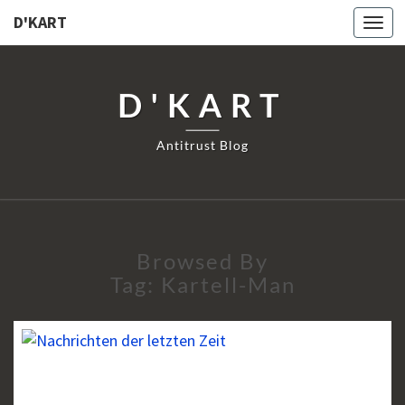
D'KART
Togg
navi
D'KART
Antitrust Blog
Browsed By
Tag:
Kartell-Man
SSNIPPETS