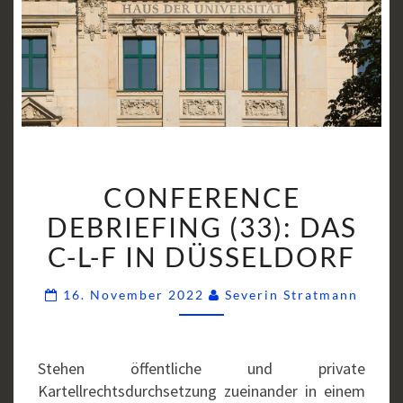
CONFERENCE
CONFERENCE
DEBRIEFING
(33):
DEBRIEFING (33): DAS
DAS
C-L-F IN DÜSSELDORF
C-
L-
Comm
16. November 2022
Severin Stratmann
F
IN
DÜSSELDORF
Stehen öffentliche und private
Kartellrechtsdurchsetzung zueinander in einem