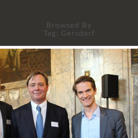
Browsed By
Tag:
Gersdorf