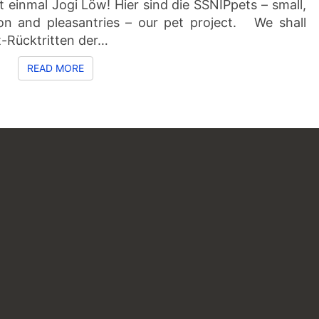
ht einmal Jogi Löw! Hier sind die SSNIPpets – small,
ion and pleasantries – our pet project. We shall
t-Rücktritten der…
READ MORE
READ MORE