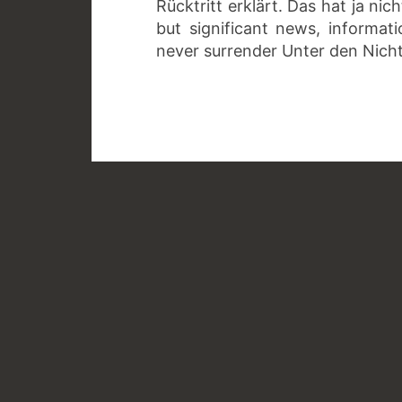
Rücktritt erklärt. Das hat ja nic
but significant news, informat
never surrender Unter den Nich