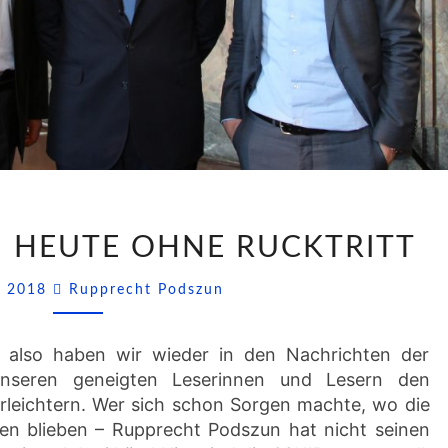
SSNIPPETS
 – HEUTE OHNE RÜCKTRITT
(15)
–
Comments
ly 2018
Rupprecht Podszun
HEUTE
OHNE
RÜCKTRITT
lso haben wir wieder in den Nachrichten der
unseren geneigten Leserinnen und Lesern den
leichtern. Wer sich schon Sorgen machte, wo die
en blieben – Rupprecht Podszun hat nicht seinen