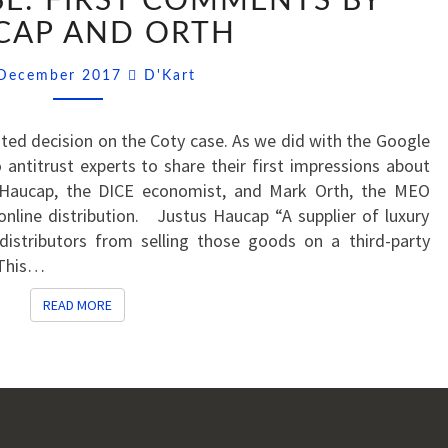
SE: FIRST COMMENTS BY
COTY
CASE:
CAP AND ORTH
FIRST
Comments
COMMENTS
 December 2017
D'Kart
BY
HAUCAP
ited decision on the Coty case. As we did with the Google
AND
 antitrust experts to share their first impressions about
ORTH
s Haucap, the DICE economist, and Mark Orth, the MEO
 online distribution. Justus Haucap “A supplier of luxury
distributors from selling those goods on a third-party
 This…
READ MORE
READ MORE