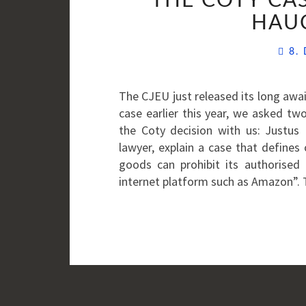
THE COTY CA
HAU
8.
The CJEU just released its long awa
case earlier this year, we asked two
the Coty decision with us: Justu
lawyer, explain a case that defines
goods can prohibit its authorised 
internet platform such as Amazon”.