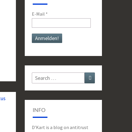
E-Mail
*
Search
Search
for:
INFO
D’Kart is a blog on antitrust