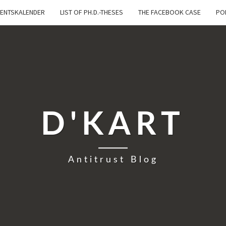
ENTSKALENDER
LIST OF PH.D.-THESES
THE FACEBOOK CASE
PO
D'KART
Antitrust Blog