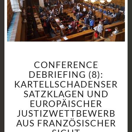
CONFERENCE
CONFERENCE
DEBRIEFING
(8):
DEBRIEFING (8):
KARTELLSCHADENSERS
KARTELLSCHADENSER
UND
SATZKLAGEN UND
EUROPÄISCHER
EUROPÄISCHER
JUSTIZWETTBEWERB
AUS
JUSTIZWETTBEWERB
FRANZÖSISCHER
AUS FRANZÖSISCHER
SICHT