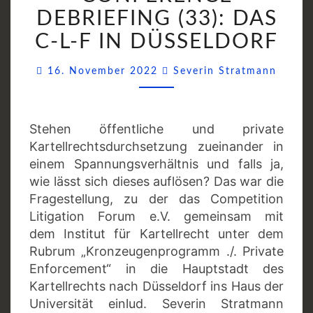
(33):
DEBRIEFING (33): DAS
DAS
C-L-F IN DÜSSELDORF
C-
L-
Comme
16. November 2022
Severin Stratmann
F
IN
DÜSSELDORF
Stehen öffentliche und private
Kartellrechtsdurchsetzung zueinander in
einem Spannungsverhältnis und falls ja,
wie lässt sich dieses auflösen? Das war die
Fragestellung, zu der das Competition
Litigation Forum e.V. gemeinsam mit
dem Institut für Kartellrecht unter dem
Rubrum „Kronzeugenprogramm ./. Private
Enforcement“ in die Hauptstadt des
Kartellrechts nach Düsseldorf ins Haus der
Universität einlud. Severin Stratmann