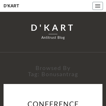
D'KART
Tog
navi
D'KART
Antitrust Blog
Browsed By
Tag:
Bonusantrag
CONFERENCE
CONFERENCE
DEBRIEFING