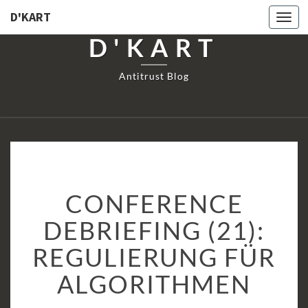
D'KART
Togg
navi
D'KART
Antitrust Blog
CONFERENCE
CONFERENCE
DEBRIEFING
(21):
DEBRIEFING (21):
REGULIERUNG
REGULIERUNG FÜR
FÜR
ALGORITHMEN
ALGORITHMEN