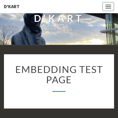
D'KART
Togg
navi
D'KART
Antitrust Blog
EMBEDDING
EMBEDDING TEST
TEST
PAGE
PAGE