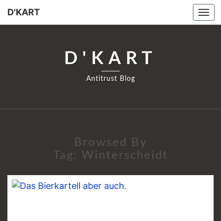
D'KART
Tog
navi
D'KART
Antitrust Blog
Browsed By
Tag:
Winterscheidt
AUFTAKT