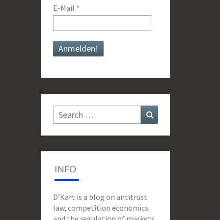
E-Mail
*
Search
Search
for:
INFO
D’Kart is a blog on antitrust
law, competition economics
and the regulation of markets,