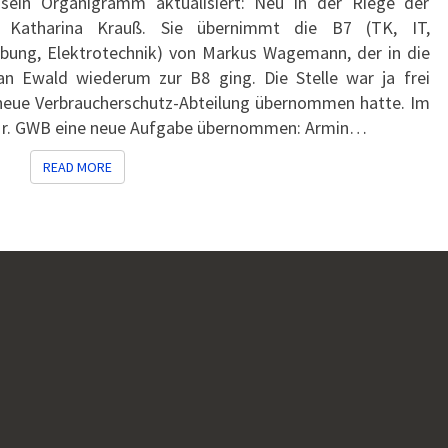
sein Organigramm aktualisiert: Neu in der Riege der
 ist Katharina Krauß. Sie übernimmt die B7 (TK, IT,
bung, Elektrotechnik) von Markus Wagemann, der in die
ian Ewald wiederum zur B8 ging. Die Stelle war ja frei
 neue Verbraucherschutz-Abteilung übernommen hatte. Im
 Mr. GWB eine neue Aufgabe übernommen: Armin…
READ MORE
READ MORE