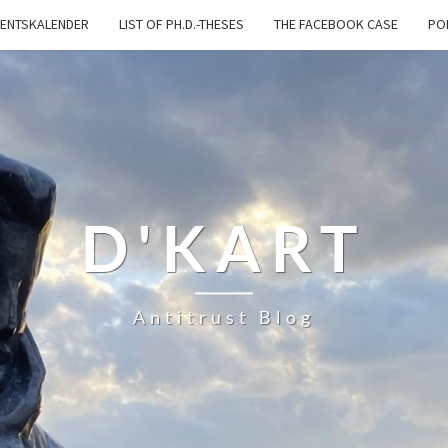
ENTSKALENDER
LIST OF PH.D.-THESES
THE FACEBOOK CASE
PO
D'KART
Antitrust Blog