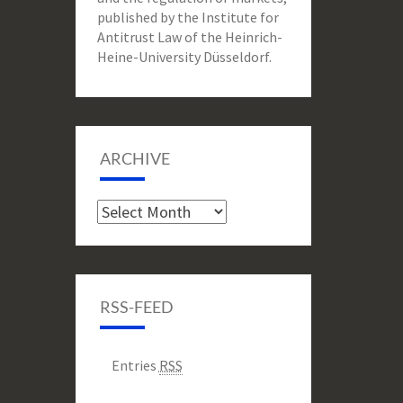
published by the Institute for
Antitrust Law of the Heinrich-
Heine-University Düsseldorf.
ARCHIVE
Archive
RSS-FEED
Entries
RSS