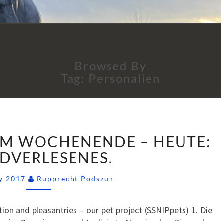
Browsed By
Tag:
Personalien
SSNIPPETS
ZUM WOCHENENDE – HEUTE:
(1)
ZUM
DVERLESENES.
WOCHENENDE
Comments
–
ly 2017
Rupprecht Podszun
HEUTE:
HANDVERLESENES.
tion and pleasantries – our pet project (SSNIPpets) 1. Die