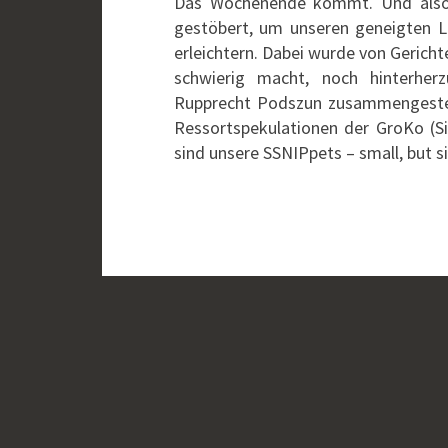
Das Wochenende kommt. Und also h
gestöbert, um unseren geneigten 
erleichtern. Dabei wurde von Gerich
schwierig macht, noch hinterher
Rupprecht Podszun zusammengestell
Ressortspekulationen der GroKo (Sie
sind unsere SSNIPpets – small, but 