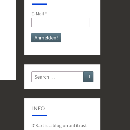
E-Mail
*
Search
Search
for:
INFO
D’Kart is a blog on antitrust