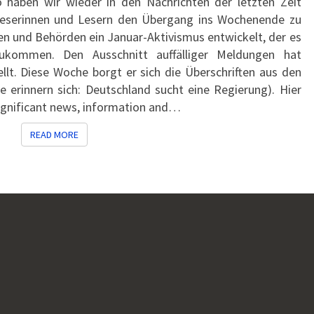
aben wir wieder in den Nachrichten der letzten Zeit
Leserinnen und Lesern den Übergang ins Wochenende zu
ten und Behörden ein Januar-Aktivismus entwickelt, der es
zukommen. Den Ausschnitt auffälliger Meldungen hat
t. Diese Woche borgt er sich die Überschriften aus den
 erinnern sich: Deutschland sucht eine Regierung). Hier
significant news, information and…
READ MORE
READ MORE