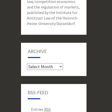
law, competition economics
and the regulation of markets,
published by the Institute for
Antitrust Law of the Heinrich-
Heine-University Düsseldorf.
ARCHIVE
Archive
RSS-FEED
Entries
RSS