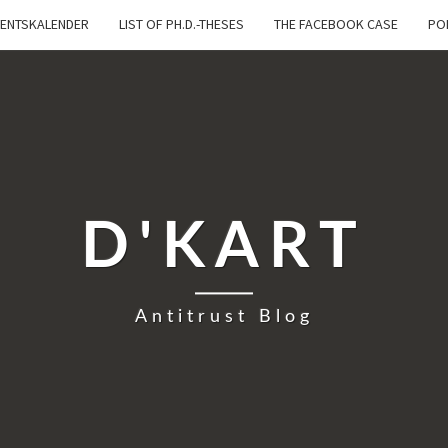
ENTSKALENDER
LIST OF PH.D.-THESES
THE FACEBOOK CASE
PO
D'KART
Antitrust Blog