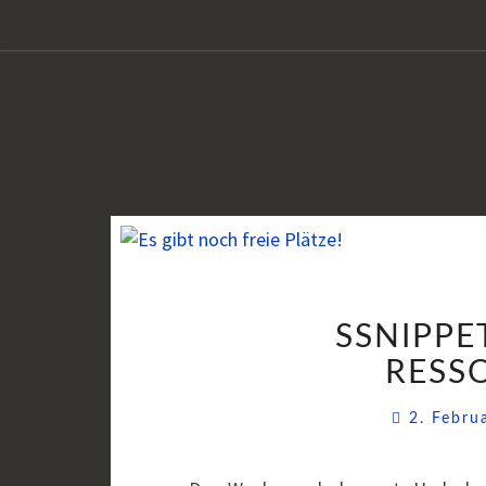
SSNIPPET
RESS
2. Febr