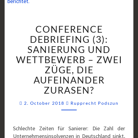
CONFERENCE
CONFERENCE
DEBRIEFING
(3):
DEBRIEFING (3):
SANIERUNG
SANIERUNG UND
UND
WETTBEWERB – ZWEI
WETTBEWERB
ZÜGE, DIE
–
ZWEI
AUFEINANDER
ZÜGE,
ZURASEN?
DIE
AUFEINANDER
Commen
2. October 2018
Rupprecht Podszun
ZURASEN?
Schlechte Zeiten für Sanierer: Die Zahl der
Unternehmensinsolvenzen in Deutschland sinkt,