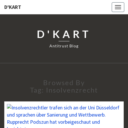
D'KART
Togg
navi
D'KART
Antitrust Blog
Browsed By
Tag:
Insolvenzrecht