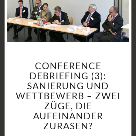
CONFERENCE
CONFERENCE
DEBRIEFING
(3):
DEBRIEFING (3):
SANIERUNG
SANIERUNG UND
UND
WETTBEWERB – ZWEI
WETTBEWERB
ZÜGE, DIE
–
ZWEI
AUFEINANDER
ZÜGE,
ZURASEN?
DIE
AUFEINANDER