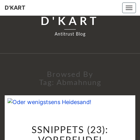
D'KART
Tog
navi
D'KART
Antitrust Blog
Browsed By
Tag:
Abmahnung
SSNIPPETS
SSNIPPETS (23):
(23):
VORFREUDE!