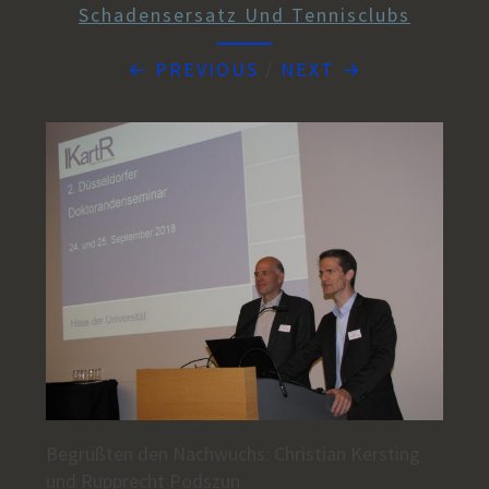
Schadensersatz Und Tennisclubs
← PREVIOUS
/
NEXT →
Begrüßten den Nachwuchs: Christian Kersting
und Rupprecht Podszun